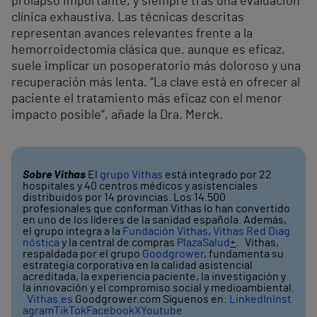
prolapso importante, y siempre tras una evaluación
clínica exhaustiva. Las técnicas descritas
representan avances relevantes frente a la
hemorroidectomía clásica que. aunque es eficaz,
suele implicar un posoperatorio más doloroso y una
recuperación más lenta. “La clave está en ofrecer al
paciente el tratamiento más eficaz con el menor
impacto posible”, añade la Dra. Merck.
Sobre Vithas
El
grupo Vithas
está integrado por 22
hospitales y 40 centros médicos y asistenciales
distribuidos por 14 provincias. Los 14.500
profesionales que conforman Vithas lo han convertido
en uno de los líderes de la sanidad española. Además,
el grupo integra a la
Fundación Vithas
,
Vithas Red Diag
nóstica
y la central de compras
PlazaSalud
+
. Vithas,
respaldada por el grupo
Goodgrower
, fundamenta su
estrategia corporativa en la calidad asistencial
acreditada, la experiencia paciente, la investigación y
la innovación y el compromiso social y medioambiental.
Vithas.es
Goodgrower.com Síguenos en:
LinkedIn
Inst
agram
TikTok
Facebook
X
Youtube