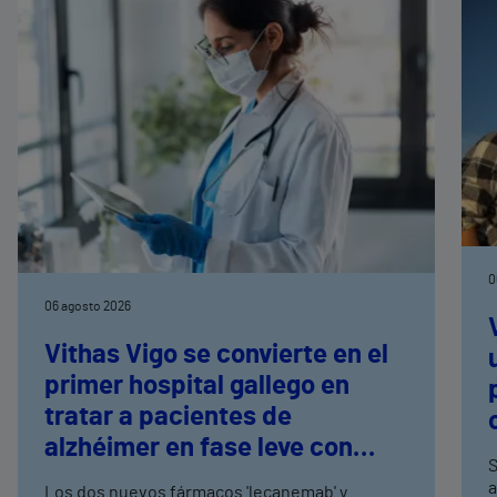
0
06 agosto 2026
Vithas Vigo se convierte en el
primer hospital gallego en
tratar a pacientes de
alzhéimer en fase leve con
S
terapias antiamiloide
a
Los dos nuevos fármacos 'lecanemab' y