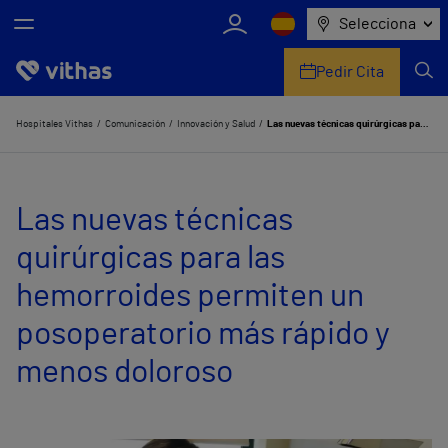
Selecciona
Pedir Cita
Nosotros
Hospitales Vithas
Comunicación
Innovación y Salud
Las nuevas técnicas quirúrgicas para las hemorroides permiten un posoperatorio más rápido y menos doloroso
Centros
Las nuevas técnicas
Servicios de salud
quirúrgicas para las
Equipo médico y asistencial
hemorroides permiten un
Información útil
posoperatorio más rápido y
Comunicación
menos doloroso