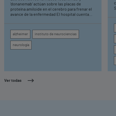
c
'donanemab' actúan sobre las placas de
S
proteína amiloide en el cerebro para frenar el
avance de la enfermedad El hospital cuenta
con cuatro neurólogos y tecnología de
diagnóstico por imagen para el exhaustivo
seguimiento clínico de cada paciente
alzheimer
instituto de neurociencias
neurología
Ver todas