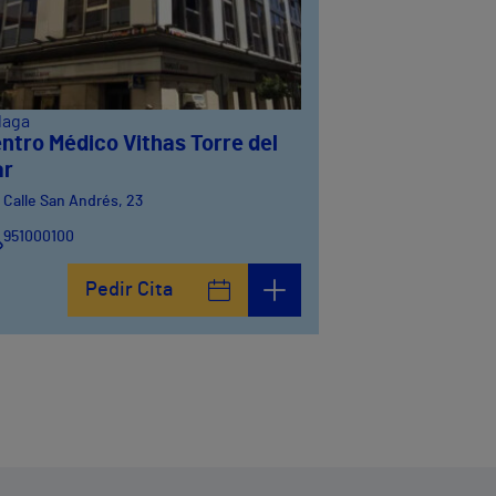
laga
ntro Médico Vithas Torre del
ar
Calle San Andrés, 23
951000100
Pedir Cita