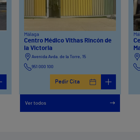
Málaga
Má
Centro Médico Vithas Rincón de
Ce
la Victoria
M
Avenida Avda. de la Torre, 15
951 000 100
Calle Matías Gálvez, 1
Pedir Cita
951 000 100
Calle Valido del Rey, 5
Ver todos
951 000 100