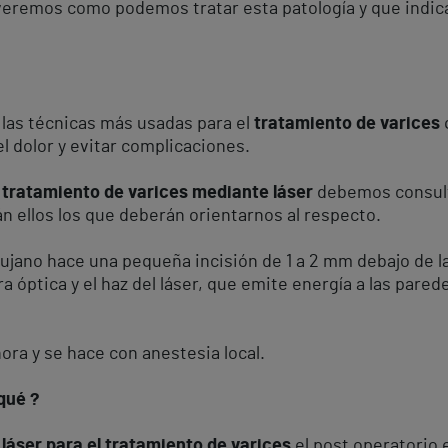
 veremos como podemos tratar esta patología y que ind
 las técnicas más usadas para el
tratamiento de varices
el dolor y evitar complicaciones.
 tratamiento de varices mediante láser
debemos consulta
án ellos los que deberán orientarnos al respecto.
rujano hace una pequeña incisión de 1 a 2 mm debajo de la 
a óptica y el haz del láser, que emite energía a las pared
ora y se hace con anestesia local.
qué ?
 láser para el tratamiento de varices
el post operatorio 