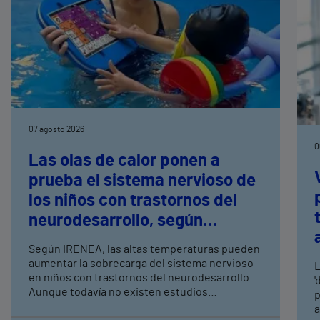
07 agosto 2026
0
Las olas de calor ponen a
prueba el sistema nervioso de
los niños con trastornos del
neurodesarrollo, según
expertos en
Según IRENEA, las altas temperaturas pueden
neurorrehabilitación
aumentar la sobrecarga del sistema nervioso
L
pediátrica de Vithas
en niños con trastornos del neurodesarrollo
'
Aunque todavía no existen estudios
p
específicos, la evidencia científica permite
a