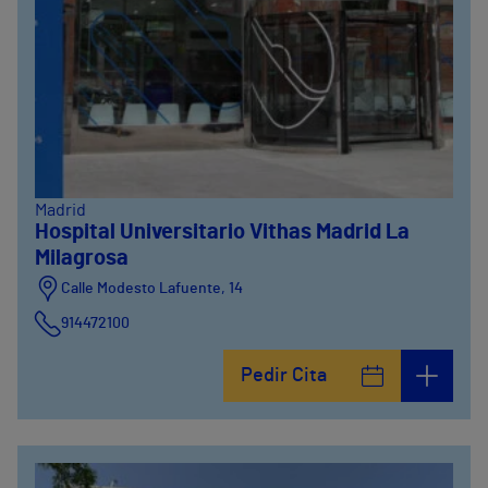
Madrid
Hospital Universitario Vithas Madrid La
Milagrosa
Calle Modesto Lafuente, 14
914472100
Calle Fernández de la Hoz, 45
Pedir Cita
914473400