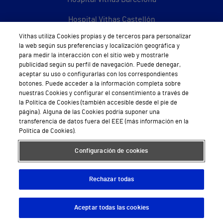
Hospital Vithas Castellón
Vithas utiliza Cookies propias y de terceros para personalizar
Hospital Vithas Granada
la web según sus preferencias y localización geográfica y
para medir la interacción con el sitio web y mostrarle
Hospital Universitario Vithas Las Palmas
publicidad según su perfil de navegación. Puede denegar,
aceptar su uso o configurarlas con los correspondientes
Hospital Vithas Lleida
botones. Puede acceder a la información completa sobre
nuestras Cookies y configurar el consentimiento a través de
Hospital Universitario Vithas Madrid Aravaca
la Política de Cookies (también accesible desde el pie de
página). Alguna de las Cookies podría suponer una
Hospital Universitario Vithas Madrid Arturo Soria
transferencia de datos fuera del EEE (más información en la
Política de Cookies).
Hospital Universitario Vithas Madrid La Milagrosa
Configuración de cookies
Hospital Vithas Málaga
Hospital Vithas Medimar
Rechazar todas
Hospital Vithas Sevilla
Aceptar todas las cookies
Descargar App
Pedir cita
Hospital Vithas Tenerife