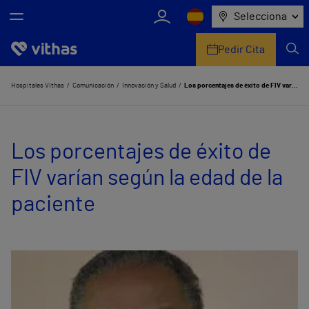
Selecciona
Pedir Cita
Nosotros
Hospitales Vithas
Comunicación
Innovación y Salud
Los porcentajes de éxito de FIV varían según la edad de la paciente
Centros
Los porcentajes de éxito de
Servicios de salud
FIV varían según la edad de la
Equipo médico y asistencial
paciente
Información útil
Comunicación