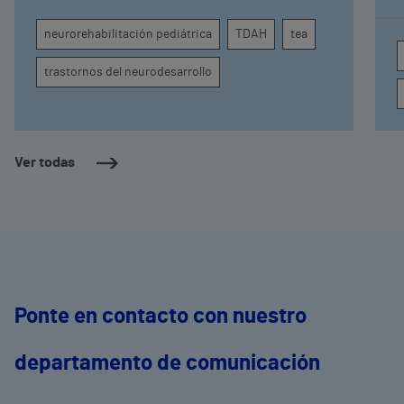
comprender por qué el calor puede influir en la
c
atención, la regulación emocional y la
d
neurorehabilitación pediátrica
TDAH
tea
conducta
s
trastornos del neurodesarrollo
Ver todas
Ponte en contacto con nuestro
departamento de comunicación