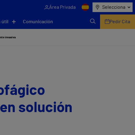
Área Privada
Selecciona
 útil
Comunicación
Pedir Cita
nte invasiva
ofágico
nen solución