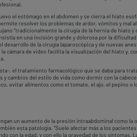
ofesional.
evo el estómago en el abdomen y se cierra el hiato esof
permite resolver los problemas de ardor, vómitos y mal a
ujano “tradicionalmente la cirugía de la hernia de hiato y 
stía en una incisión grande y dolorosa por la dificultad 
l desarrollo de la cirugía laparoscópica y de nuevas anes
a cámara de video facilita la visualización del hiato y, con
a.
ista-, el tratamiento farmacológico que se daba para trata
s y cambios del estilo de vida como dormir con la cabece
 evitar alimentos como el tomate, el ajo, el pepino o los
ongan un aumento de la presión intraabdominal como la
 también esta patología. “Suele afectar más a los pacien
do con la edad, y con ello la gravedad de los síntomas. 