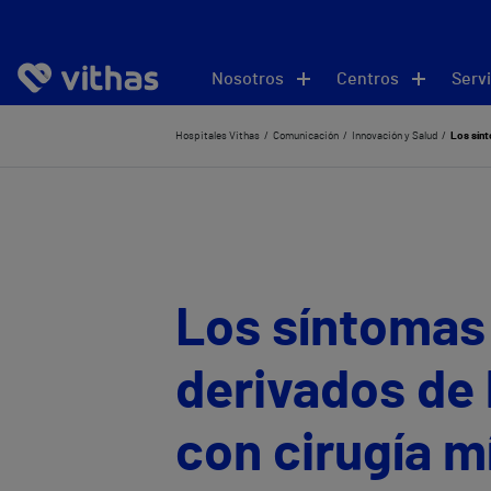
Nosotros
Centros
Servi
Hospitales Vithas
Comunicación
Innovación y Salud
Los sínt
Los síntomas 
derivados de 
con cirugía 