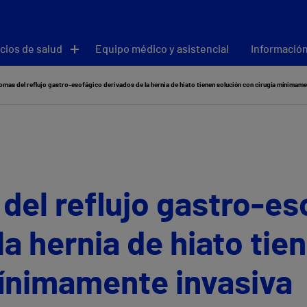
cios de salud
Equipo médico y asistencial
Información
omas del reflujo gastro-esofágico derivados de la hernia de hiato tienen solución con cirugía mínimame
del reflujo gastro-es
la hernia de hiato tie
mínimamente invasiva