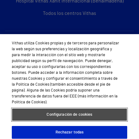
Hospital Vithas Xanit Internacional (Benalmádena)
Todos los centros Vithas
Sobre Vithas
Vithas utiliza Cookies propias y de terceros para personalizar
la web según sus preferencias y localización geográfica y
Quiénes somos
para medir la interacción con el sitio web y mostrarle
publicidad según su perfil de navegación. Puede denegar,
Trabajar en Vithas
aceptar su uso o configurarlas con los correspondientes
botones. Puede acceder a la información completa sobre
Teléfono Cita Médica
nuestras Cookies y configurar el consentimiento a través de
la Política de Cookies (también accesible desde el pie de
Teléfono Atención al Cliente
página). Alguna de las Cookies podría suponer una
transferencia de datos fuera del EEE (más información en la
Política de seguridad y salud en el trabajo
Política de Cookies).
Conoce a Supervita
Configuración de cookies
Rechazar todas