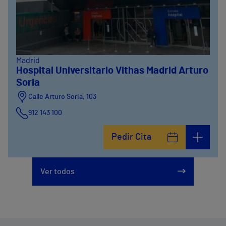
Madrid
Hospital Universitario Vithas Madrid Arturo
Soria
Calle Arturo Soria, 103
912 143 100
Calle Arturo Soria, 105
Pedir Cita
912 143 100
Calle Arturo Soria, 107
Ver todos
912 143 100