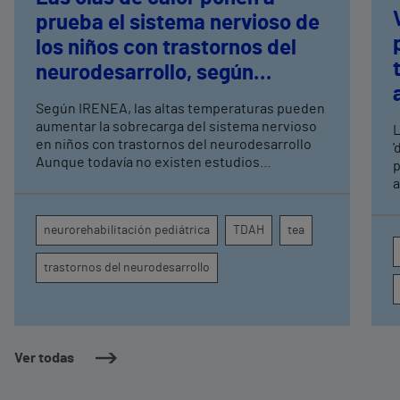
prueba el sistema nervioso de
los niños con trastornos del
neurodesarrollo, según
expertos en
Según IRENEA, las altas temperaturas pueden
neurorrehabilitación
aumentar la sobrecarga del sistema nervioso
L
pediátrica de Vithas
en niños con trastornos del neurodesarrollo
'
Aunque todavía no existen estudios
p
específicos, la evidencia científica permite
a
comprender por qué el calor puede influir en la
c
atención, la regulación emocional y la
d
neurorehabilitación pediátrica
TDAH
tea
conducta
s
trastornos del neurodesarrollo
Ver todas