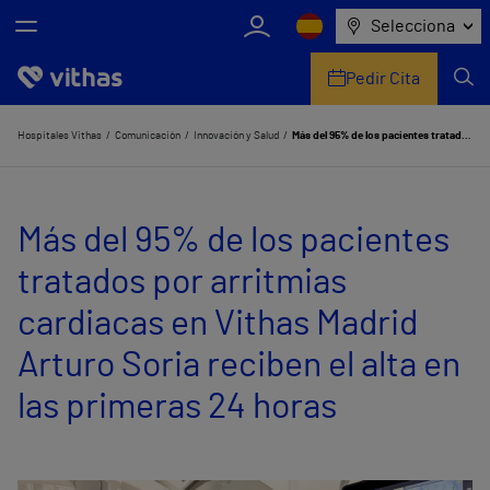
Selecciona
Pedir Cita
Nosotros
Hospitales Vithas
Comunicación
Innovación y Salud
Más del 95% de los pacientes tratados por arritmias cardiacas en Vithas Madrid Arturo Soria reciben el alta en las primeras 24 horas
Centros
Más del 95% de los pacientes
Servicios de salud
tratados por arritmias
Equipo médico y asistencial
cardiacas en Vithas Madrid
Información útil
Arturo Soria reciben el alta en
Comunicación
las primeras 24 horas