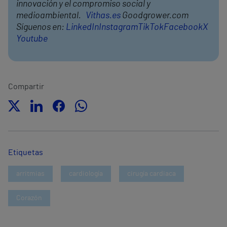
innovación y el compromiso social y
medioambiental.
Vithas.es
Goodgrower.com
Síguenos en:
LinkedIn
Instagram
TikTok
Facebook
X
Youtube
Compartir
Etiquetas
arritmias
cardiología
cirugía cardiaca
Corazón