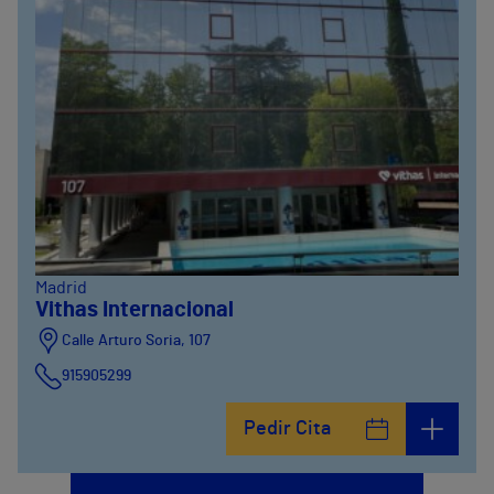
Madrid
Vithas Internacional
Calle Arturo Soria, 107
915905299
Pedir Cita