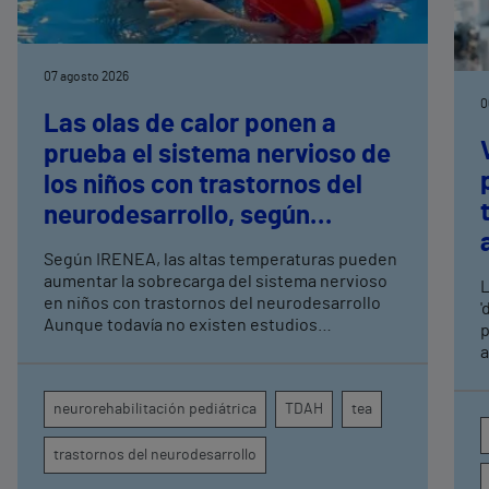
07 agosto 2026
0
Las olas de calor ponen a
prueba el sistema nervioso de
los niños con trastornos del
neurodesarrollo, según
expertos en
Según IRENEA, las altas temperaturas pueden
neurorrehabilitación
aumentar la sobrecarga del sistema nervioso
L
pediátrica de Vithas
en niños con trastornos del neurodesarrollo
'
Aunque todavía no existen estudios
p
específicos, la evidencia científica permite
a
comprender por qué el calor puede influir en la
c
atención, la regulación emocional y la
d
neurorehabilitación pediátrica
TDAH
tea
conducta
s
trastornos del neurodesarrollo