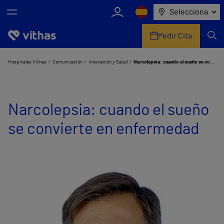
Selecciona
Pedir Cita
Nosotros
Hospitales Vithas
Comunicación
Innovación y Salud
Narcolepsia: cuando el sueño se convierte en enfermedad
Centros
Narcolepsia: cuando el sueño
Servicios de salud
se convierte en enfermedad
Equipo médico y asistencial
Información útil
Comunicación