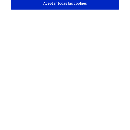
Pide cita médica
Aceptar todas las cookies
Descargar App
Pedir cita
Área privada
Empresas
Hospitales Privados
Hospital Vithas Aguas Vivas
Hospital Vithas Alicante
Hospital Vithas Almería
Hospital Vithas Barcelona
Hospital Vithas Castellón
Hospital Vithas Granada