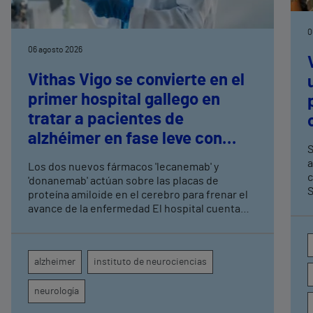
0
06 agosto 2026
Vithas Vigo se convierte en el
primer hospital gallego en
tratar a pacientes de
alzhéimer en fase leve con
S
terapias antiamiloide
a
Los dos nuevos fármacos 'lecanemab' y
c
'donanemab' actúan sobre las placas de
S
proteína amiloide en el cerebro para frenar el
avance de la enfermedad El hospital cuenta
con cuatro neurólogos y tecnología de
diagnóstico por imagen para el exhaustivo
seguimiento clínico de cada paciente
alzheimer
instituto de neurociencias
neurología