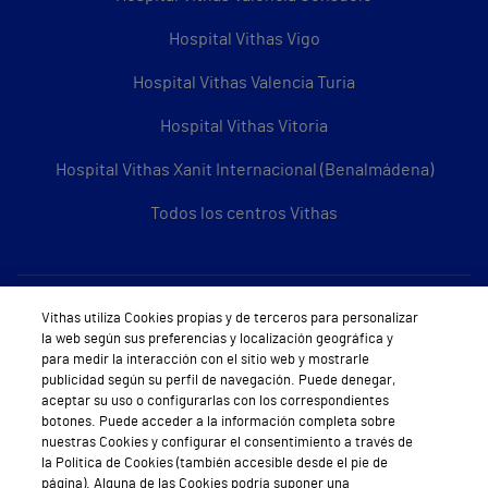
Hospital Vithas Vigo
Hospital Vithas Valencia Turia
Hospital Vithas Vitoria
Hospital Vithas Xanit Internacional (Benalmádena)
Todos los centros Vithas
Sobre Vithas
Vithas utiliza Cookies propias y de terceros para personalizar
la web según sus preferencias y localización geográfica y
Quiénes somos
para medir la interacción con el sitio web y mostrarle
publicidad según su perfil de navegación. Puede denegar,
Trabajar en Vithas
aceptar su uso o configurarlas con los correspondientes
botones. Puede acceder a la información completa sobre
Teléfono Cita Médica
nuestras Cookies y configurar el consentimiento a través de
la Política de Cookies (también accesible desde el pie de
Teléfono Atención al Cliente
página). Alguna de las Cookies podría suponer una