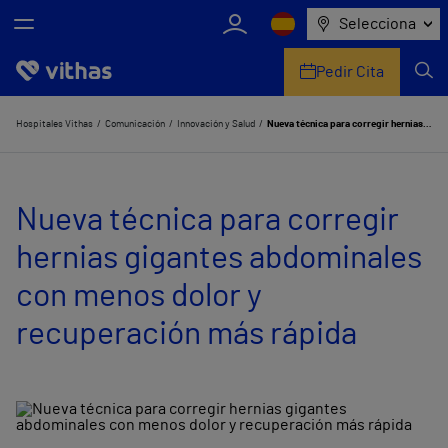
Selecciona
Pedir Cita
Nosotros
Hospitales Vithas
Comunicación
Innovación y Salud
Nueva técnica para corregir hernias gigantes abdominales con menos dolor y recuperación más rápida
Centros
Nueva técnica para corregir
Servicios de salud
hernias gigantes abdominales
Equipo médico y asistencial
con menos dolor y
Información útil
recuperación más rápida
Comunicación