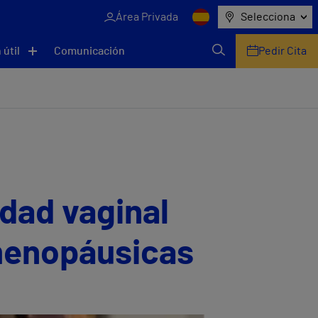
Área Privada
Selecciona
 útil
Comunicación
Pedir Cita
dad vaginal
 menopáusicas