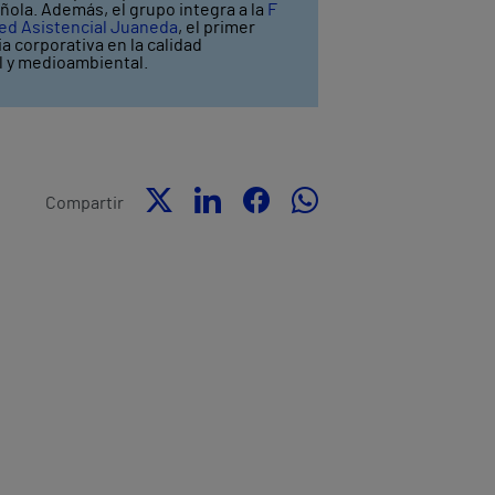
ñola. Además, el grupo integra a la
F
ed Asistencial Juaneda
, el primer
a corporativa en la calidad
al y medioambiental.
Compartir