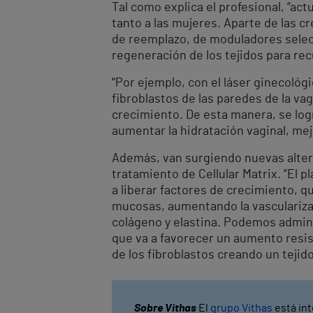
Tal como explica el profesional, “
tanto a las mujeres. Aparte de las 
de reemplazo, de moduladores select
regeneración de los tejidos para recu
“Por ejemplo, con el láser ginecológi
fibroblastos de las paredes de la va
crecimiento. De esta manera, se logra
aumentar la hidratación vaginal, mej
Además, van surgiendo nuevas altern
tratamiento de Cellular Matrix. “El pl
a liberar factores de crecimiento, qu
mucosas, aumentando la vascularizac
colágeno y elastina. Podemos admini
que va a favorecer un aumento resist
de los fibroblastos creando un tejid
Sobre Vithas
El
grupo Vithas
está int