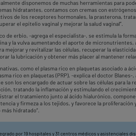
actualmente disponemos de muchas herramientas para pode
cremas hidratantes, contamos con cremas con estrógenos 
ivos de los receptores hormonales, la prasterona, trat
perar el epitelio vaginal y mejorar la salud vaginal”.
co de erbio, -agrega el especialista-, se estimula la for
gina y la vulva aumentando el aporte de micronutrientes, 
 mejorar y revitalizar las células, recuperar la elasticid
orar la lubricación y obtener más placer al mantener rela
ativas, como el plasma rico en plaquetas asociado a ácid
asma rico en plaquetas (PRP), -explica el doctor Blanes-, a
e son los encargado de actuar sobre las células para la re
ión, tratando la inflamación y estimulando el crecimient
strar el tratamiento junto al ácido hialurónico, compone
encia y firmeza a los tejidos, y favorece la proliferación
o más hidratado”.
egrado por 19 hospitales y 31 centros médicos y asistenciales dis