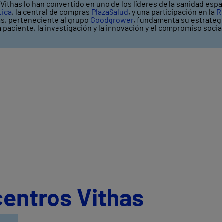
ithas lo han convertido en uno de los líderes de la sanidad espa
tica
, la central de compras
PlazaSalud
, y una participación en la
R
as, perteneciente al grupo
Goodgrower
, fundamenta su estrategi
a paciente, la investigación y la innovación y el compromiso soci
centros Vithas