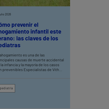
julio 2026
ómo prevenir el
hogamiento infantil este
erano: las claves de los
ediatras
 ahogamiento es una de las
incipales causas de muerte accidental
 la infancia y la mayoría de los casos
n prevenibles Especialistas de Vithas
anada recuerdan que la supervisión
nstante de los menores es la medida
s eficaz para evitar tragedias en
pediatría
scinas, playas y entornos acuáticos