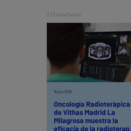
273
resultados
16 julio 2026
Oncología Radioterápica
de Vithas Madrid La
Milagrosa muestra la
eficacia de la radioterap