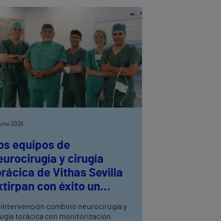
junio 2026
os equipos de
eurocirugía y cirugía
orácica de Vithas Sevilla
xtirpan con éxito un
eurinoma dorsal
 intervención combinó neurocirugía y
rugía torácica con monitorización