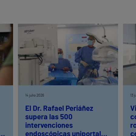
14 julio 2026
13 
El Dr. Rafael Periáñez
V
supera las 500
c
intervenciones
r
ia
endoscópicas uniportales
c