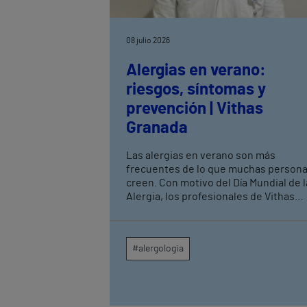
08 julio 2026
Alergias en verano:
riesgos, síntomas y
prevención | Vithas
Granada
Las alergias en verano son más
frecuentes de lo que muchas person
creen. Con motivo del Día Mundial de l
Alergia, los profesionales de Vithas
Granada recuerdan que, aunque la
primavera suele asociarse a los
procesos alérgicos, durante los mese
#alergologia
estivales aumentan las consultas
relacionadas con picaduras de insect
alergias alimentarias, determinados
pólenes y reacciones a medicamentos
El Dr. Julián López Caballero, alergól