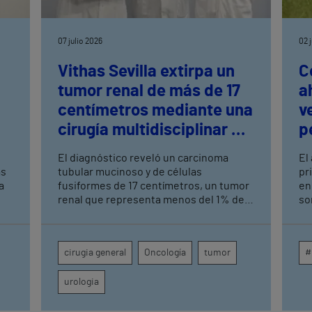
07 julio 2026
02 
Vithas Sevilla extirpa un
C
tumor renal de más de 17
a
centímetros mediante una
v
cirugía multidisciplinar de
p
alta complejidad
El diagnóstico reveló un carcinoma
El
as
tubular mucinoso y de células
pr
a
fusiformes de 17 centímetros, un tumor
en
renal que representa menos del 1% de
so
los casos La preparación logística
Gr
implicó a Urología, Cirugía General,
co
s
Anestesia, UCI, Enfermería de
má
cirugia general
Oncología
tumor
#
Quirófano, Banco de Sangre y Farmacia
pi
os,
urologia
.
ogo