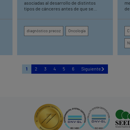
asociadas al desarrollo de distintos
me
tipos de cánceres antes de que se
de
manifiesten Una detección precoz
Sevilla Sin 
ón
permite tener una mayor tasa de
co
curación y mejorar los resultados
pi
diagnóstico precoz
Oncología
C
terapéuticos mediante tratamientos
se
menos agresivos
re
N
con
1
2
3
4
5
6
Siguiente