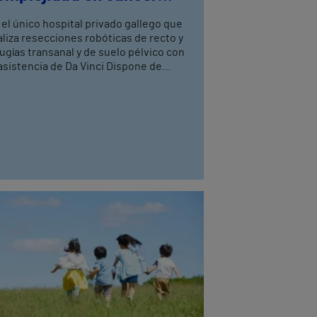
olorrectal
 el único hospital privado gallego que
aliza resecciones robóticas de recto y
rugías transanal y de suelo pélvico con
asistencia de Da Vinci Dispone de
atro cirujanos del aparato digestivo,
n entrenamiento avanzado en cirugía
bótica, tres de ellos especialistas en
loproctología