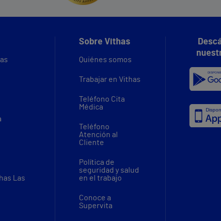
Sobre Vithas
Descá
nuest
vas
Quiénes somos
Trabajar en Vithas
Teléfono Cita
Médica
a
Teléfono
Atención al
Cliente
Política de
seguridad y salud
thas Las
en el trabajo
Conoce a
Supervita