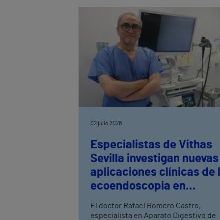
del Hospital Vithas Granada, explica
cuáles son las alergias más frecuente
en verano y destaca la importancia de
un diagnóstico precoz para prevenir
reacciones graves.
02 julio 2026
Especialistas de Vithas
Sevilla investigan nuevas
aplicaciones clínicas de 
ecoendoscopia en
enfermedades hepática
El doctor Rafael Romero Castro,
especialista en Aparato Digestivo de