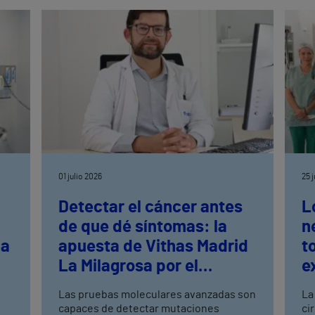
s
01 julio 2026
25 
Detectar el cáncer antes
L
de que dé síntomas: la
n
la
apuesta de Vithas Madrid
t
La Milagrosa por el
e
s
cribado avanzado
n
Las pruebas moleculares avanzadas son
La
capaces de detectar mutaciones
ci