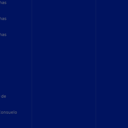
thas
thas
thas
9 de
 Consuelo