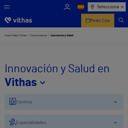
Selecciona
Pedir Cita
Nosotros
Hospitales Vithas
Comunicación
Innovación y Salud
Centros
Servicios de salud
Innovación y Salud en
Equipo médico y asistencial
Vithas
Información útil
Centros
Comunicación
Especialidades