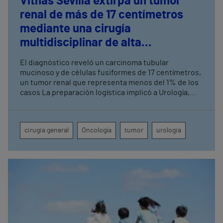
Vithas Sevilla extirpa un tumor
renal de más de 17 centímetros
mediante una cirugía
multidisciplinar de alta
complejidad
El diagnóstico reveló un carcinoma tubular
mucinoso y de células fusiformes de 17 centímetros,
un tumor renal que representa menos del 1% de los
casos La preparación logística implicó a Urología,
Cirugía General, Anestesia, UCI, Enfermería de
Quirófano, Banco de Sangre y Farmacia
cirugia general
Oncología
tumor
urologia