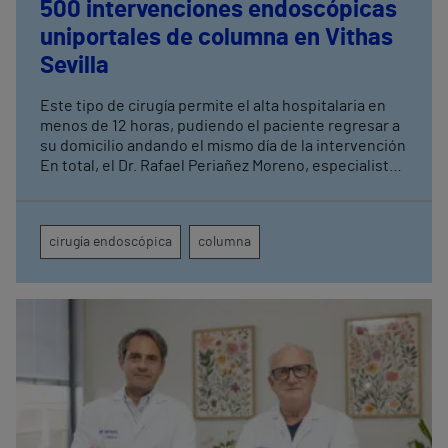
500 intervenciones endoscópicas
uniportales de columna en Vithas
Sevilla
Este tipo de cirugía permite el alta hospitalaria en
menos de 12 horas, pudiendo el paciente regresar a
su domicilio andando el mismo día de la intervención
En total, el Dr. Rafael Periañez Moreno, especialista
de Vithas Sevilla, ha realizado un total de 2.500
intervenciones quirúrgicas de columna acumuladas
a lo largo de diez años de actividad en el centro
cirugía endoscópica
columna