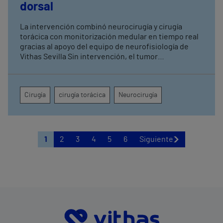
dorsal
La intervención combinó neurocirugía y cirugía
torácica con monitorización medular en tiempo real
gracias al apoyo del equipo de neurofisiología de
Vithas Sevilla Sin intervención, el tumor
comprometía la movilidad de ambas piernas, el
control de esfínteres y la sensibilidad desde la
cadera hasta la región perianal
Cirugía
cirugía torácica
Neurocirugía
1
2
3
4
5
6
Siguiente