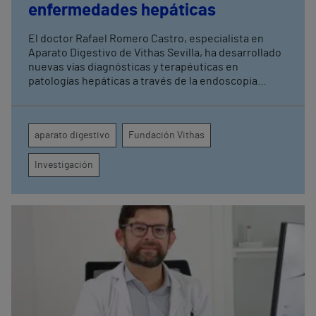
enfermedades hepáticas
El doctor Rafael Romero Castro, especialista en
Aparato Digestivo de Vithas Sevilla, ha desarrollado
nuevas vías diagnósticas y terapéuticas en
patologías hepáticas a través de la endoscopia
avanzada y la investigación clínica Su última
publicación en Endoscopy refuerza el papel de la
endohepatología, que reúne diversos
aparato digestivo
Fundación Vithas
procedimientos endoscópicos avanzados aplicados
a los pacientes con enfermedades hepáticas
Investigación