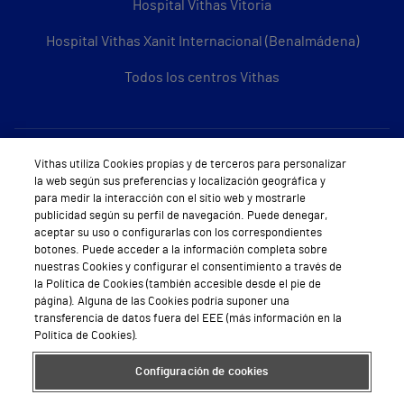
Hospital Vithas Vitoria
Hospital Vithas Xanit Internacional (Benalmádena)
Todos los centros Vithas
Sobre Vithas
Vithas utiliza Cookies propias y de terceros para personalizar
la web según sus preferencias y localización geográfica y
Quiénes somos
para medir la interacción con el sitio web y mostrarle
publicidad según su perfil de navegación. Puede denegar,
Trabajar en Vithas
aceptar su uso o configurarlas con los correspondientes
botones. Puede acceder a la información completa sobre
Teléfono Cita Médica
nuestras Cookies y configurar el consentimiento a través de
la Política de Cookies (también accesible desde el pie de
Teléfono Atención al Cliente
página). Alguna de las Cookies podría suponer una
transferencia de datos fuera del EEE (más información en la
Política de seguridad y salud en el trabajo
Política de Cookies).
Conoce a Supervita
Configuración de cookies