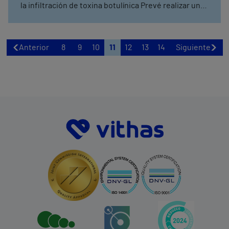
la infiltración de toxina botulínica Prevé realizar unas
400 intervenciones quirúrgicas al año para
solucionar hernias y eventraciones, afecciones que
padece el 20% de la población
Anterior
8
9
10
11
12
13
14
Siguiente