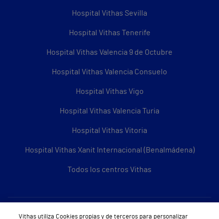
Hospital Vithas Sevilla
Hospital Vithas Tenerife
Hospital Vithas Valencia 9 de Octubre
Hospital Vithas Valencia Consuelo
Hospital Vithas Vigo
Hospital Vithas Valencia Turia
Hospital Vithas Vitoria
Hospital Vithas Xanit Internacional (Benalmádena)
Todos los centros Vithas
Sobre Vithas
Vithas utiliza Cookies propias y de terceros para personalizar