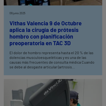
09 junio 2025
Vithas Valencia 9 de Octubre
aplica la cirugía de prótesis
hombro con planificación
preoperatoria en TAC 3D
El dolor de hombro representa hasta el 20 % de las
dolencias musculoesqueléticas y es una de las
causas más frecuentes de consulta médica Cuando
se debe al desgaste articular (artrosis
glenohumeral), puede requerir el implante de una
prótesis de hombro para recuperar la función y
eliminar el dolor La planificación quirúrgica en 3D
permite personalizar cada caso, mejorando la
precisión de la cirugía y los resultados a largo plazo