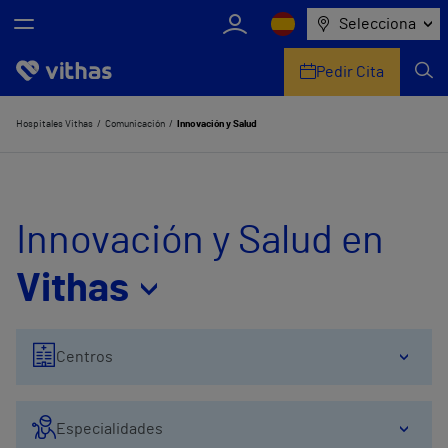
Selecciona
Pedir Cita
Nosotros
Hospitales Vithas
Comunicación
Innovación y Salud
Centros
Servicios de salud
Innovación y Salud en
Equipo médico y asistencial
Vithas
Información útil
Centros
Comunicación
Especialidades