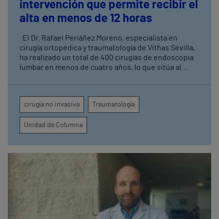
intervención que permite recibir el
alta en menos de 12 horas
El Dr. Rafael Periáñez Moreno, especialista en
cirugía ortopédica y traumatología de Vithas Sevilla,
ha realizado un total de 400 cirugías de endoscopia
lumbar en menos de cuatro años, lo que sitúa al
hospital como referente andaluz en intervenciones
de columna La cirugía endoscópica uniportal de
columna está indicada para el tratamiento de las
cirugía no invasiva
Traumatología
hernias de disco lumbares y cervicales, así como la
estenosis de canal o foraminal
Unidad de Columna