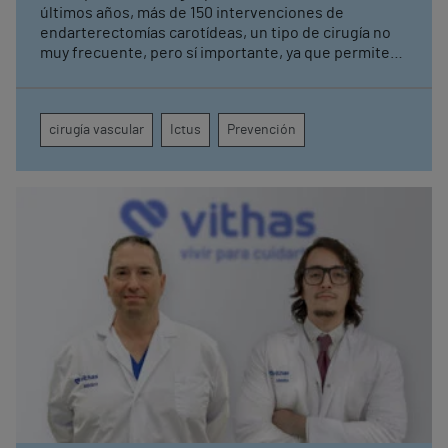
últimos años, más de 150 intervenciones de
endarterectomías carotídeas, un tipo de cirugía no
muy frecuente, pero sí importante, ya que permite
eliminar los depósitos grasos acumulados en la
arteria carotídea por la que pasa el flujo sanguíneo al
cerebro. Para evitar esta cirugía, el Dr. Juan José
cirugía vascular
Ictus
Prevención
Vidal Ínsua recomienda realizar chequeos
vasculares periódicos, especialmente a partir de los
50 años.