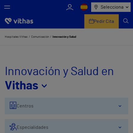
Selecciona
Pedir Cita
Nosotros
Hospitales Vithas
Comunicación
Innovación y Salud
Centros
Servicios de salud
Innovación y Salud en
Equipo médico y asistencial
Vithas
Información útil
Centros
Comunicación
Especialidades