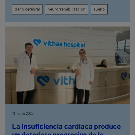
trastornos del sueño que pueden afectar a su
daño cerebral
neurorrehabilitación
sueño
proceso de rehabilitación neurológica.
12 marzo 2025
La insuficiencia cardíaca produce