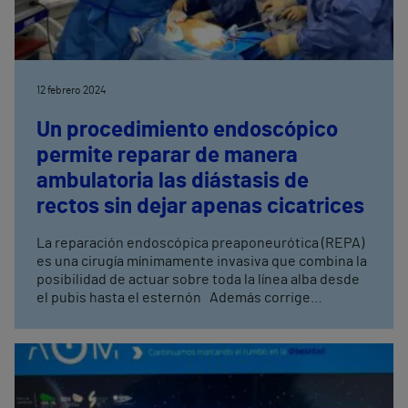
12 febrero 2024
Un procedimiento endoscópico
permite reparar de manera
ambulatoria las diástasis de
rectos sin dejar apenas cicatrices
La reparación endoscópica preaponeurótica (REPA)
es una cirugía mínimamente invasiva que combina la
posibilidad de actuar sobre toda la línea alba desde
el pubis hasta el esternón Además corrige
simultáneamente hernias que se hayan podido
producir, sobre todo las umbilicales, e implica una
breve estancia hospitalaria