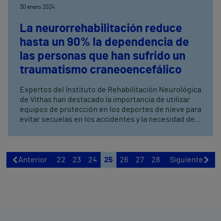
30 enero 2024
La neurorrehabilitación reduce
hasta un 90% la dependencia de
las personas que han sufrido un
traumatismo craneoencefálico
Expertos del Instituto de Rehabilitación Neurológica
de Vithas han destacado la importancia de utilizar
equipos de protección en los deportes de nieve para
evitar secuelas en los accidentes y la necesidad de
que los pacientes que hayan sufrido un daño
cerebral, relacionados con esta práctica, sean
valorados en una unidad específica. Germán, que
con 17 años sufrió un traumatismo craneoencefálico
Anterior
22
23
24
25
26
27
28
Siguiente
severo mientras esquiaba que le produjo secuelas
significativas a nivel motor, cognitivo y conductual,
ha vuelto a estudiar tras su neurorrehabilitación en
el Hospital Vithas Valencia Consuelo