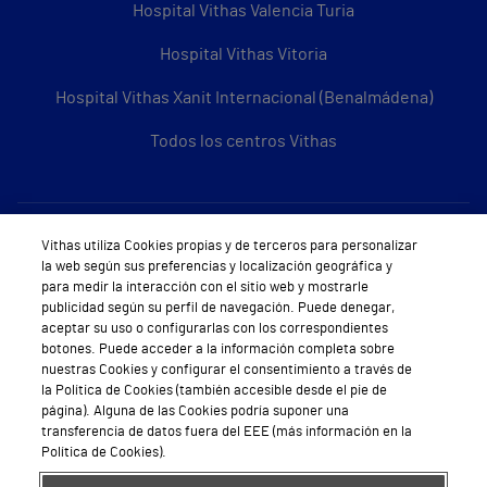
Hospital Vithas Valencia Turia
Hospital Vithas Vitoria
Hospital Vithas Xanit Internacional (Benalmádena)
Todos los centros Vithas
Sobre Vithas
Vithas utiliza Cookies propias y de terceros para personalizar
la web según sus preferencias y localización geográfica y
Quiénes somos
para medir la interacción con el sitio web y mostrarle
publicidad según su perfil de navegación. Puede denegar,
Trabajar en Vithas
aceptar su uso o configurarlas con los correspondientes
botones. Puede acceder a la información completa sobre
Teléfono Cita Médica
nuestras Cookies y configurar el consentimiento a través de
la Política de Cookies (también accesible desde el pie de
Teléfono Atención al Cliente
página). Alguna de las Cookies podría suponer una
transferencia de datos fuera del EEE (más información en la
Política de seguridad y salud en el trabajo
Política de Cookies).