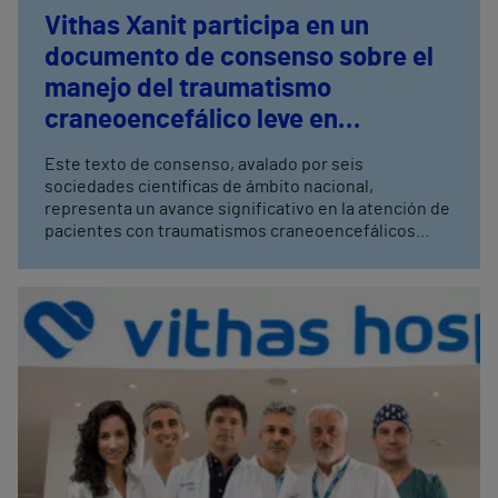
Vithas Xanit participa en un
documento de consenso sobre el
manejo del traumatismo
craneoencefálico leve en
urgencias que incluye
Este texto de consenso, avalado por seis
biomarcadores de sangre
sociedades científicas de ámbito nacional,
representa un avance significativo en la atención de
pacientes con traumatismos craneoencefálicos
leves Los biomarcadores en sangre constituyen una
herramienta diagnóstica rápida y efectiva, que
evitan dosis de radiación innecesarias, ya que
optimizan la utilización del TC craneal para el manejo
de estos pacientes