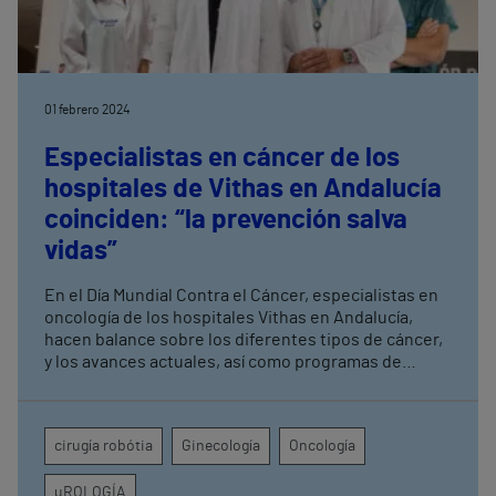
01 febrero 2024
Especialistas en cáncer de los
hospitales de Vithas en Andalucía
coinciden: “la prevención salva
vidas”
En el Día Mundial Contra el Cáncer, especialistas en
oncología de los hospitales Vithas en Andalucía,
hacen balance sobre los diferentes tipos de cáncer,
y los avances actuales, así como programas de
prevención, claves en la recuperación de los
pacientes. La evidencia científica remarca la
importancia de los cribados. En el caso del cáncer de
cirugía robótia
Ginecología
Oncología
mama, permite reducir la mortalidad por esta
patología hasta un 20% en la población general.
uROLOGÍA