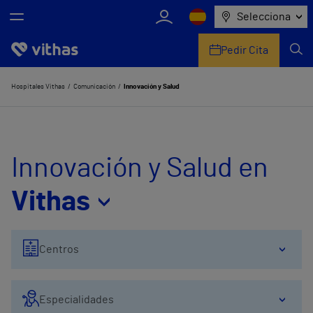
Selecciona
Pedir Cita
Nosotros
Hospitales Vithas
Comunicación
Innovación y Salud
Centros
Servicios de salud
Innovación y Salud en
Equipo médico y asistencial
Vithas
Información útil
Centros
Comunicación
Especialidades