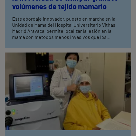
volúmenes de tejido mamario
Este abordaje innovador, puesto en marcha en la
Unidad de Mama del Hospital Universitario Vithas
Madrid Aravaca, permite localizar la lesión en la
mama con métodos menos invasivos que los
empleados hasta el momento. Dr. Antonio Tejerina:
“la localización de la lesión por semillas
ferromagnéticas posibilita una menor resección de
tejido mamario en la intervención, lo que permite
realizar cirugías menos invasivas y reducir las
consecuencias estéticas en la mama”