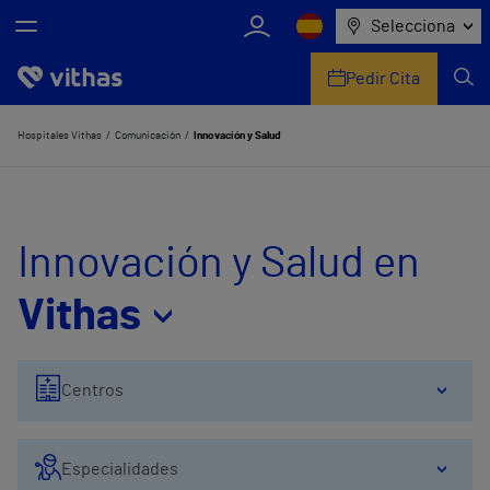
Selecciona
Pedir Cita
Nosotros
Hospitales Vithas
Comunicación
Innovación y Salud
Centros
Servicios de salud
Innovación y Salud en
Equipo médico y asistencial
Vithas
Información útil
Centros
Comunicación
Especialidades