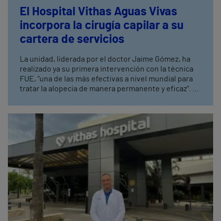
El Hospital Vithas Aguas Vivas
incorpora la cirugía capilar a su
cartera de servicios
La unidad, liderada por el doctor Jaime Gómez, ha
realizado ya su primera intervención con la técnica
FUE, “una de las más efectivas a nivel mundial para
tratar la alopecia de manera permanente y eficaz”. El
objetivo es aportar “soluciones reales, con técnicas
y protocolos novedosos” a pacientes que padezcan
patologías a nivel capilar y lesiones cutáneas que
requieran seguimiento y tratamiento continuo para
su recuperación.