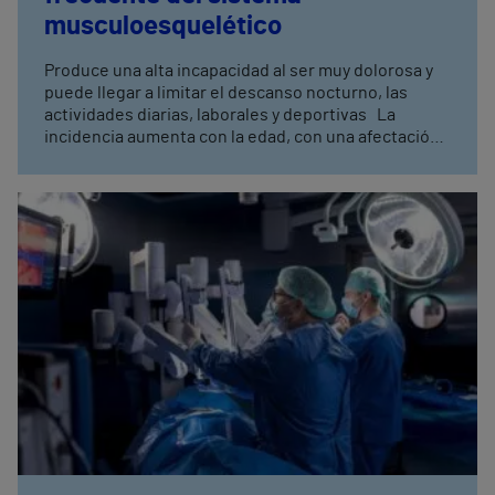
musculoesquelético
Produce una alta incapacidad al ser muy dolorosa y
puede llegar a limitar el descanso nocturno, las
actividades diarias, laborales y deportivas La
incidencia aumenta con la edad, con una afectación
en el 25% de los pacientes mayores de 60 años y en
el 50% de los mayores de 80 años La indicación de
cirugía ha de ser individualizada en función del
paciente, y siempre dada por un médico
traumatólogo con conocimientos específicos sobre
cirugía de hombro.