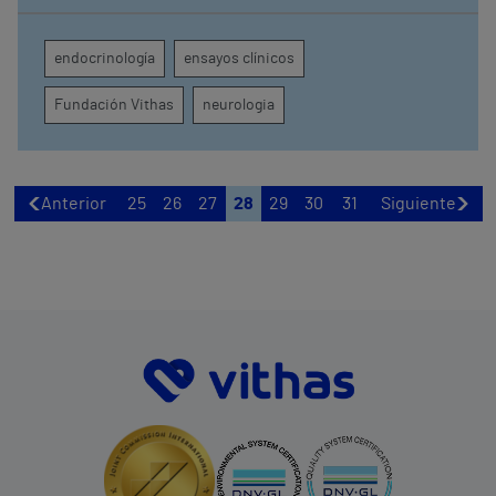
observacionales y 55 ensayos clínicos activos, de los
que 21 se desarrollan en el hospital sevillano
endocrinología
ensayos clínicos
Fundación Vithas
neurologia
Anterior
25
26
27
28
29
30
31
Siguiente