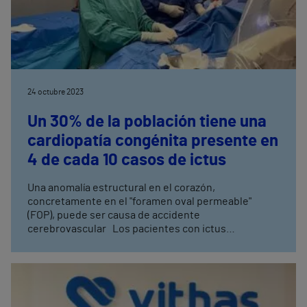
24 octubre 2023
Un 30% de la población tiene una
cardiopatía congénita presente en
4 de cada 10 casos de ictus
Una anomalía estructural en el corazón,
concretamente en el "foramen oval permeable"
(FOP), puede ser causa de accidente
cerebrovascular Los pacientes con ictus
criptogénico, es decir sin determinar la causa,
tienen una prevalencia de FOP significativamente
mayor Las indicaciones para someter a un paciente
a un cierre percutáneo del FOP es fundamental para
la prevención secundaria en ictus, accidente