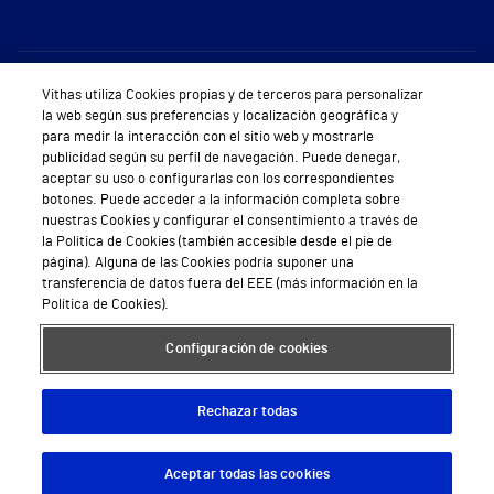
Sobre Vithas
Vithas utiliza Cookies propias y de terceros para personalizar
la web según sus preferencias y localización geográfica y
Quiénes somos
para medir la interacción con el sitio web y mostrarle
publicidad según su perfil de navegación. Puede denegar,
Trabajar en Vithas
aceptar su uso o configurarlas con los correspondientes
botones. Puede acceder a la información completa sobre
Teléfono Cita Médica
nuestras Cookies y configurar el consentimiento a través de
la Política de Cookies (también accesible desde el pie de
Teléfono Atención al Cliente
página). Alguna de las Cookies podría suponer una
transferencia de datos fuera del EEE (más información en la
Política de seguridad y salud en el trabajo
Política de Cookies).
Conoce a Supervita
Configuración de cookies
Rechazar todas
Aviso Legal
Política de cookies
Política de privacidad
Mapa web
Protección de datos
Aceptar todas las cookies
Descargar App
Pedir cita
© 2026 Vithas. Todos los derechos reservados.