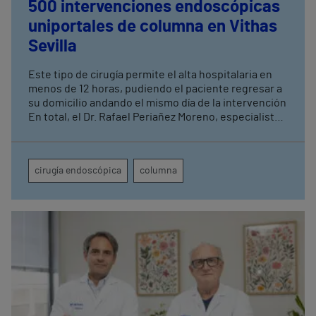
500 intervenciones endoscópicas
uniportales de columna en Vithas
Sevilla
Este tipo de cirugía permite el alta hospitalaria en
menos de 12 horas, pudiendo el paciente regresar a
su domicilio andando el mismo día de la intervención
En total, el Dr. Rafael Periañez Moreno, especialista
de Vithas Sevilla, ha realizado un total de 2.500
intervenciones quirúrgicas de columna acumuladas
a lo largo de diez años de actividad en el centro
cirugía endoscópica
columna