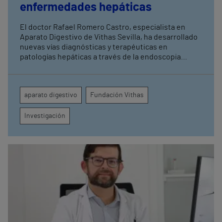
enfermedades hepáticas
El doctor Rafael Romero Castro, especialista en
Aparato Digestivo de Vithas Sevilla, ha desarrollado
nuevas vías diagnósticas y terapéuticas en
patologías hepáticas a través de la endoscopia
avanzada y la investigación clínica Su última
publicación en Endoscopy refuerza el papel de la
endohepatología, que reúne diversos
aparato digestivo
Fundación Vithas
procedimientos endoscópicos avanzados aplicados
a los pacientes con enfermedades hepáticas
Investigación