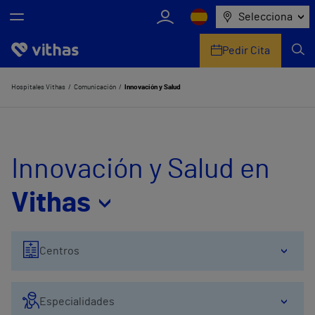
Selecciona
Pedir Cita
Nosotros
Hospitales Vithas
Comunicación
Innovación y Salud
Centros
Servicios de salud
Innovación y Salud en
Equipo médico y asistencial
Vithas
Información útil
Centros
Comunicación
Especialidades