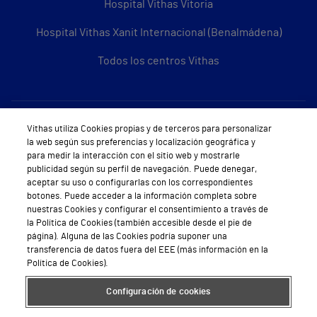
Hospital Vithas Vitoria
Hospital Vithas Xanit Internacional (Benalmádena)
Todos los centros Vithas
Sobre Vithas
Vithas utiliza Cookies propias y de terceros para personalizar
la web según sus preferencias y localización geográfica y
Quiénes somos
para medir la interacción con el sitio web y mostrarle
publicidad según su perfil de navegación. Puede denegar,
Trabajar en Vithas
aceptar su uso o configurarlas con los correspondientes
botones. Puede acceder a la información completa sobre
Teléfono Cita Médica
nuestras Cookies y configurar el consentimiento a través de
la Política de Cookies (también accesible desde el pie de
Teléfono Atención al Cliente
página). Alguna de las Cookies podría suponer una
transferencia de datos fuera del EEE (más información en la
Política de seguridad y salud en el trabajo
Política de Cookies).
Conoce a Supervita
Configuración de cookies