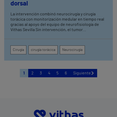
dorsal
La intervención combinó neurocirugía y cirugía
torácica con monitorización medular en tiempo real
gracias al apoyo del equipo de neurofisiología de
Vithas Sevilla Sin intervención, el tumor
comprometía la movilidad de ambas piernas, el
control de esfínteres y la sensibilidad desde la
cadera hasta la región perianal
Cirugía
cirugía torácica
Neurocirugía
1
2
3
4
5
6
Siguiente