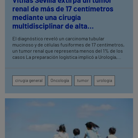
Vithas Sevilla extirpa un tumor
renal de más de 17 centímetros
mediante una cirugía
multidisciplinar de alta
complejidad
El diagnóstico reveló un carcinoma tubular
mucinoso y de células fusiformes de 17 centímetros,
un tumor renal que representa menos del 1% de los
casos La preparación logística implicó a Urología,
Cirugía General, Anestesia, UCI, Enfermería de
Quirófano, Banco de Sangre y Farmacia
cirugia general
Oncología
tumor
urologia