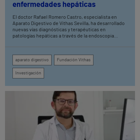
enfermedades hepáticas
El doctor Rafael Romero Castro, especialista en
Aparato Digestivo de Vithas Sevilla, ha desarrollado
nuevas vías diagnósticas y terapéuticas en
patologías hepáticas a través de la endoscopia
avanzada y la investigación clínica Su última
publicación en Endoscopy refuerza el papel de la
endohepatología, que reúne diversos
aparato digestivo
Fundación Vithas
procedimientos endoscópicos avanzados aplicados
a los pacientes con enfermedades hepáticas
Investigación