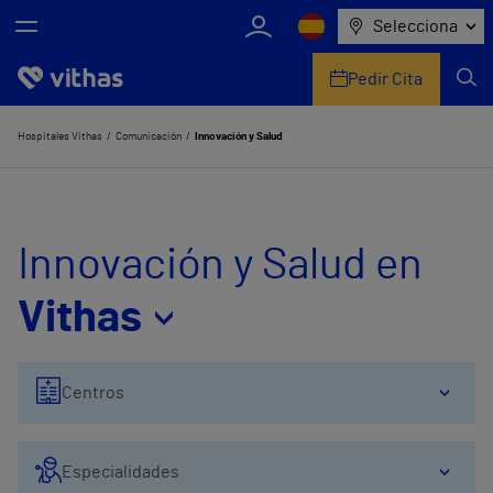
Selecciona
Pedir Cita
Nosotros
Hospitales Vithas
Comunicación
Innovación y Salud
Centros
Servicios de salud
Innovación y Salud en
Equipo médico y asistencial
Vithas
Información útil
Centros
Comunicación
Especialidades