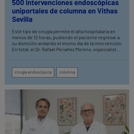
500 intervenciones endoscópicas
uniportales de columna en Vithas
Sevilla
Este tipo de cirugía permite el alta hospitalaria en
menos de 12 horas, pudiendo el paciente regresar a
su domicilio andando el mismo día de la intervención
En total, el Dr. Rafael Periañez Moreno, especialista
de Vithas Sevilla, ha realizado un total de 2.500
intervenciones quirúrgicas de columna acumuladas
a lo largo de diez años de actividad en el centro
cirugía endoscópica
columna