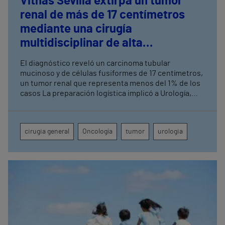
Vithas Sevilla extirpa un tumor
renal de más de 17 centímetros
mediante una cirugía
multidisciplinar de alta
complejidad
El diagnóstico reveló un carcinoma tubular
mucinoso y de células fusiformes de 17 centímetros,
un tumor renal que representa menos del 1% de los
casos La preparación logística implicó a Urología,
Cirugía General, Anestesia, UCI, Enfermería de
Quirófano, Banco de Sangre y Farmacia
cirugia general
Oncología
tumor
urologia