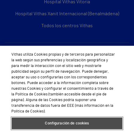
Hospital Vithas Vitoria
Hospital Vithas Xanit Internacional (Benalmádena)
Todos los centros Vithas
Sobre Vithas
Vithas utiliza Cookies propias y de terceros para personalizar
la web según sus preferencias y localización geográfica y
Quiénes somos
para medir la interacción con el sitio web y mostrarle
publicidad según su perfil de navegación. Puede denegar,
Trabajar en Vithas
aceptar su uso o configurarlas con los correspondientes
botones. Puede acceder a la información completa sobre
Teléfono Cita Médica
nuestras Cookies y configurar el consentimiento a través de
la Política de Cookies (también accesible desde el pie de
Teléfono Atención al Cliente
página). Alguna de las Cookies podría suponer una
transferencia de datos fuera del EEE (más información en la
Política de seguridad y salud en el trabajo
Política de Cookies).
Conoce a Supervita
Configuración de cookies