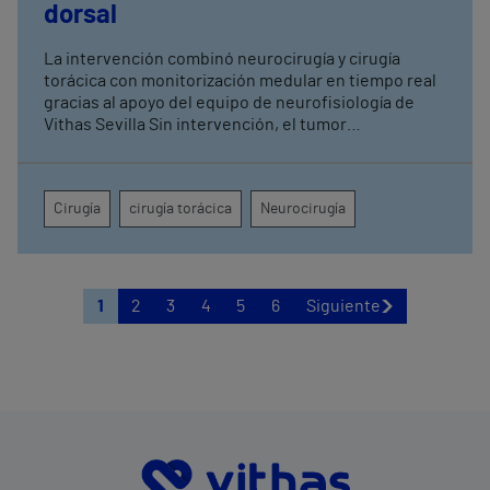
dorsal
La intervención combinó neurocirugía y cirugía
torácica con monitorización medular en tiempo real
gracias al apoyo del equipo de neurofisiología de
Vithas Sevilla Sin intervención, el tumor
comprometía la movilidad de ambas piernas, el
control de esfínteres y la sensibilidad desde la
cadera hasta la región perianal
Cirugía
cirugía torácica
Neurocirugía
1
2
3
4
5
6
Siguiente