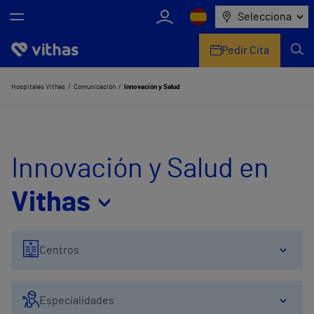
Selecciona
Pedir Cita
Nosotros
Hospitales Vithas
Comunicación
Innovación y Salud
Centros
Servicios de salud
Innovación y Salud en
Equipo médico y asistencial
Vithas
Información útil
Centros
Comunicación
Especialidades