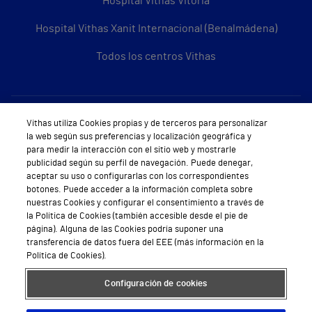
Hospital Vithas Vitoria
Hospital Vithas Xanit Internacional (Benalmádena)
Todos los centros Vithas
Sobre Vithas
Vithas utiliza Cookies propias y de terceros para personalizar
la web según sus preferencias y localización geográfica y
Quiénes somos
para medir la interacción con el sitio web y mostrarle
publicidad según su perfil de navegación. Puede denegar,
Trabajar en Vithas
aceptar su uso o configurarlas con los correspondientes
botones. Puede acceder a la información completa sobre
Teléfono Cita Médica
nuestras Cookies y configurar el consentimiento a través de
la Política de Cookies (también accesible desde el pie de
Teléfono Atención al Cliente
página). Alguna de las Cookies podría suponer una
transferencia de datos fuera del EEE (más información en la
Política de seguridad y salud en el trabajo
Política de Cookies).
Conoce a Supervita
Configuración de cookies