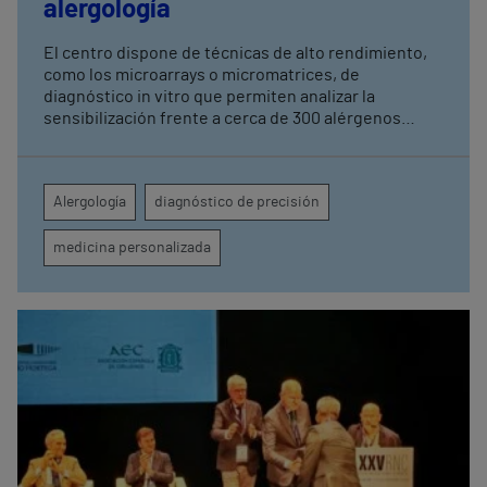
alergología
El centro dispone de técnicas de alto rendimiento,
como los microarrays o micromatrices, de
diagnóstico in vitro que permiten analizar la
sensibilización frente a cerca de 300 alérgenos
relevantes a nivel mundial mediante una sola
extracción de sangre Gracias a esta tecnología
avanzada, se obtiene una visión detallada del perfil
Alergología
diagnóstico de precisión
molecular de cada paciente, lo que permite mejorar
la seguridad, optimizar el tratamiento y aumentar su
medicina personalizada
calidad de vida