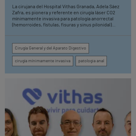
La cirujana del Hospital Vithas Granada, Adela Sáez
Zafra, es pionera y referente en cirugía láser CO2
mínimamente invasiva para patología anorrectal
(hemorroides, fístulas, fisuras y sinus pilonidal)
Suma ya más de 1.000 intervenciones con láser en el
ámbito de la proctología con una técnica que
garantiza la mínima agresión y una recuperación más
Cirugía General y del Aparato Digestivo
temprana.
cirugía mínimamente invasiva
patologia anal