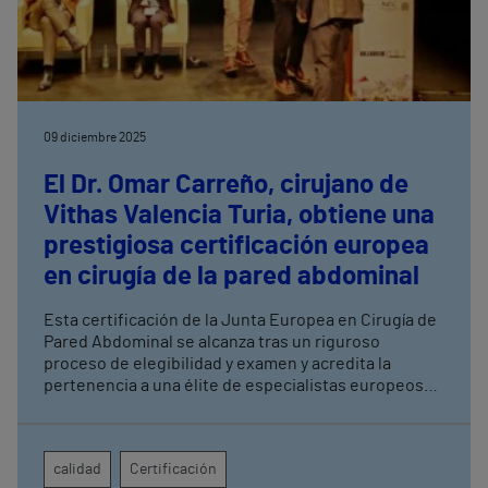
09 diciembre 2025
El Dr. Omar Carreño, cirujano de
Vithas Valencia Turia, obtiene una
prestigiosa certificación europea
en cirugía de la pared abdominal
Esta certificación de la Junta Europea en Cirugía de
Pared Abdominal se alcanza tras un riguroso
proceso de elegibilidad y examen y acredita la
pertenencia a una élite de especialistas europeos
en cirugía de hernia y reconstrucción abdominal En
la práctica, esta acreditación significa que los
pacientes del Dr. Carreño reciben tratamientos
calidad
Certificación
validados por organismos europeos, con técnicas