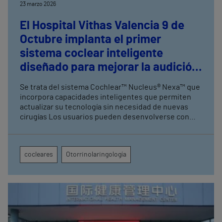
23 marzo 2026
El Hospital Vithas Valencia 9 de
Octubre implanta el primer
sistema coclear inteligente
diseñado para mejorar la audición
de personas con pérdida auditiva
Se trata del sistema Cochlear™ Nucleus® Nexa™ que
severa
incorpora capacidades inteligentes que permiten
actualizar su tecnología sin necesidad de nuevas
cirugías Los usuarios pueden desenvolverse con
mayor seguridad en entornos tan diversos como
conversaciones en cafeterías, reuniones o espacios
con viento
cocleares
Otorrinolaringología