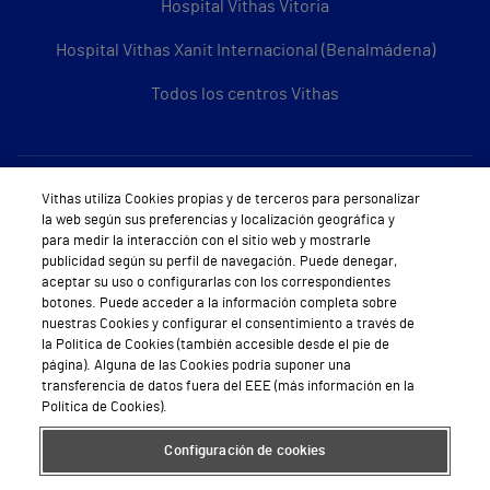
Hospital Vithas Vitoria
Hospital Vithas Xanit Internacional (Benalmádena)
Todos los centros Vithas
Sobre Vithas
Vithas utiliza Cookies propias y de terceros para personalizar
la web según sus preferencias y localización geográfica y
Quiénes somos
para medir la interacción con el sitio web y mostrarle
publicidad según su perfil de navegación. Puede denegar,
Trabajar en Vithas
aceptar su uso o configurarlas con los correspondientes
botones. Puede acceder a la información completa sobre
Teléfono Cita Médica
nuestras Cookies y configurar el consentimiento a través de
la Política de Cookies (también accesible desde el pie de
Teléfono Atención al Cliente
página). Alguna de las Cookies podría suponer una
transferencia de datos fuera del EEE (más información en la
Política de seguridad y salud en el trabajo
Política de Cookies).
Conoce a Supervita
Configuración de cookies