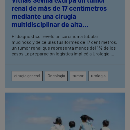
Vithas Sevilla extirpa un tumor
renal de más de 17 centímetros
mediante una cirugía
multidisciplinar de alta
complejidad
El diagnóstico reveló un carcinoma tubular
mucinoso y de células fusiformes de 17 centímetros,
un tumor renal que representa menos del 1% de los
casos La preparación logística implicó a Urología,
Cirugía General, Anestesia, UCI, Enfermería de
Quirófano, Banco de Sangre y Farmacia
cirugia general
Oncología
tumor
urologia