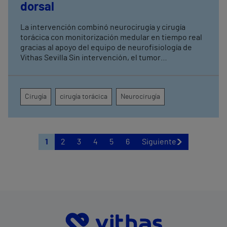
dorsal
La intervención combinó neurocirugía y cirugía
torácica con monitorización medular en tiempo real
gracias al apoyo del equipo de neurofisiología de
Vithas Sevilla Sin intervención, el tumor
comprometía la movilidad de ambas piernas, el
control de esfínteres y la sensibilidad desde la
cadera hasta la región perianal
Cirugía
cirugía torácica
Neurocirugía
1
2
3
4
5
6
Siguiente