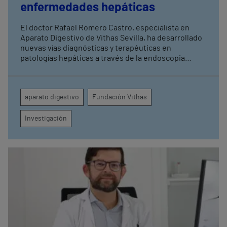
enfermedades hepáticas
El doctor Rafael Romero Castro, especialista en
Aparato Digestivo de Vithas Sevilla, ha desarrollado
nuevas vías diagnósticas y terapéuticas en
patologías hepáticas a través de la endoscopia
avanzada y la investigación clínica Su última
publicación en Endoscopy refuerza el papel de la
endohepatología, que reúne diversos
aparato digestivo
Fundación Vithas
procedimientos endoscópicos avanzados aplicados
a los pacientes con enfermedades hepáticas
Investigación