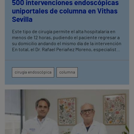
500 intervenciones endoscópicas
uniportales de columna en Vithas
Sevilla
Este tipo de cirugía permite el alta hospitalaria en
menos de 12 horas, pudiendo el paciente regresar a
su domicilio andando el mismo día de la intervención
En total, el Dr. Rafael Periañez Moreno, especialista
de Vithas Sevilla, ha realizado un total de 2.500
intervenciones quirúrgicas de columna acumuladas
a lo largo de diez años de actividad en el centro
cirugía endoscópica
columna