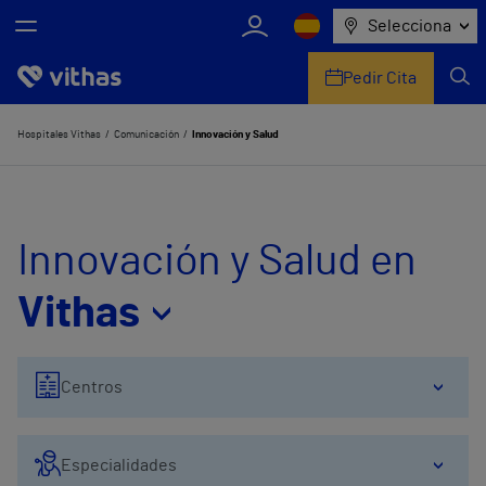
Selecciona
Pedir Cita
Nosotros
Hospitales Vithas
Comunicación
Innovación y Salud
Centros
Servicios de salud
Innovación y Salud en
Equipo médico y asistencial
Vithas
Información útil
Centros
Comunicación
Especialidades