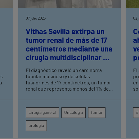
07 julio 2026
02 
Vithas Sevilla extirpa un
C
tumor renal de más de 17
a
centímetros mediante una
v
cirugía multidisciplinar de
p
alta complejidad
El diagnóstico reveló un carcinoma
El
as
tubular mucinoso y de células
pr
a
fusiformes de 17 centímetros, un tumor
en
renal que representa menos del 1% de
so
los casos La preparación logística
Gr
implicó a Urología, Cirugía General,
co
s
Anestesia, UCI, Enfermería de
má
cirugia general
Oncología
tumor
#
Quirófano, Banco de Sangre y Farmacia
pi
os,
urologia
.
ogo