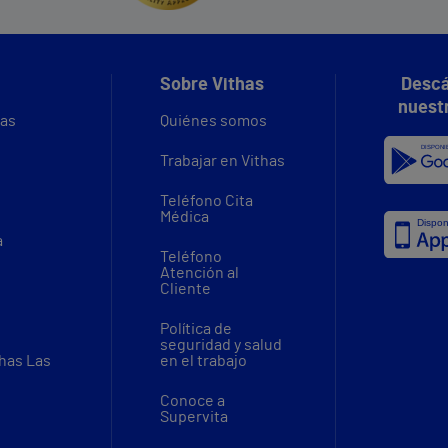
Sobre Vithas
Descá
nuest
vas
Quiénes somos
Trabajar en Vithas
Teléfono Cita
Médica
a
Teléfono
Atención al
Cliente
Política de
seguridad y salud
thas Las
en el trabajo
Conoce a
Supervita