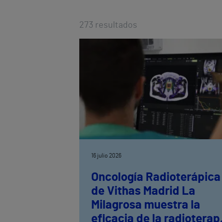
273
resultados
16 julio 2026
Oncología Radioterápica
de Vithas Madrid La
Milagrosa muestra la
eficacia de la radioterap