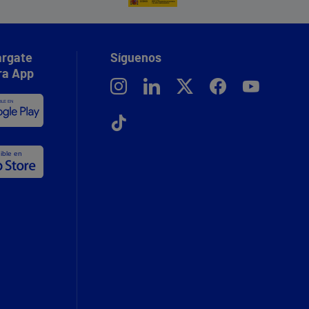
rgate
Síguenos
ra App