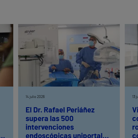
14 julio 2026
13 
El Dr. Rafael Periáñez
V
supera las 500
c
intervenciones
r
ia
endoscópicas uniportales
c