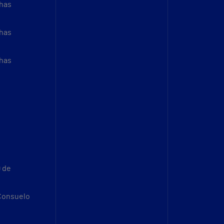
thas
thas
thas
9 de
 Consuelo