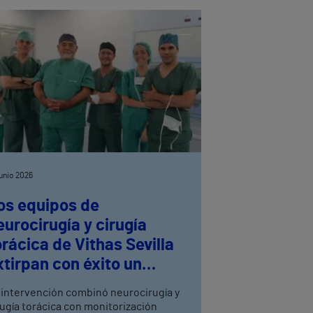
junio 2026
os equipos de
eurocirugía y cirugía
orácica de Vithas Sevilla
xtirpan con éxito un
eurinoma dorsal
 intervención combinó neurocirugía y
rugía torácica con monitorización