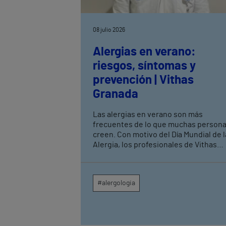
08 julio 2026
Alergias en verano:
riesgos, síntomas y
prevención | Vithas
Granada
Las alergias en verano son más
frecuentes de lo que muchas person
creen. Con motivo del Día Mundial de l
Alergia, los profesionales de Vithas
Granada recuerdan que, aunque la
primavera suele asociarse a los
procesos alérgicos, durante los mese
#alergologia
estivales aumentan las consultas
relacionadas con picaduras de insect
alergias alimentarias, determinados
pólenes y reacciones a medicamentos
El Dr. Julián López Caballero, alergól