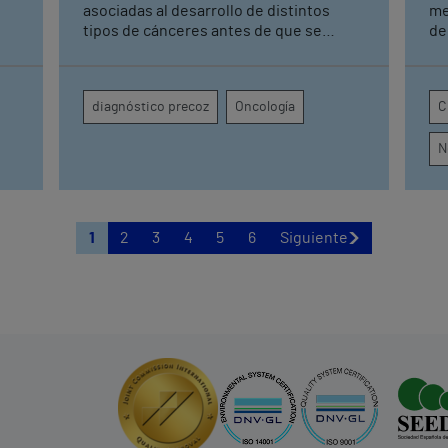
asociadas al desarrollo de distintos
me
tipos de cánceres antes de que se
de
manifiesten Una detección precoz
Sevilla Sin 
ón
permite tener una mayor tasa de
co
curación y mejorar los resultados
pi
diagnóstico precoz
Oncología
C
terapéuticos mediante tratamientos
se
menos agresivos
re
N
con
1
2
3
4
5
6
Siguiente