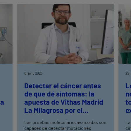
s
01 julio 2026
25 
Detectar el cáncer antes
L
de que dé síntomas: la
n
la
apuesta de Vithas Madrid
t
La Milagrosa por el
e
s
cribado avanzado
n
Las pruebas moleculares avanzadas son
La
capaces de detectar mutaciones
ci