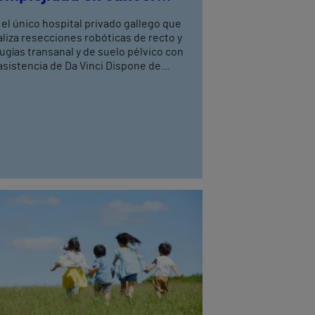
olorrectal
 el único hospital privado gallego que
aliza resecciones robóticas de recto y
rugías transanal y de suelo pélvico con
asistencia de Da Vinci Dispone de
atro cirujanos del aparato digestivo,
n entrenamiento avanzado en cirugía
bótica, tres de ellos especialistas en
loproctología