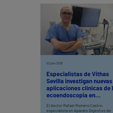
del Hospital Vithas Granada, explica
cuáles son las alergias más frecuente
en verano y destaca la importancia de
un diagnóstico precoz para prevenir
reacciones graves.
02 julio 2026
Especialistas de Vithas
Sevilla investigan nuevas
aplicaciones clínicas de 
ecoendoscopia en
enfermedades hepática
El doctor Rafael Romero Castro,
especialista en Aparato Digestivo de