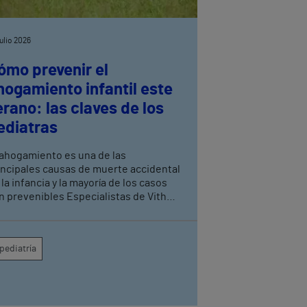
julio 2026
ómo prevenir el
hogamiento infantil este
erano: las claves de los
ediatras
 ahogamiento es una de las
incipales causas de muerte accidental
 la infancia y la mayoría de los casos
n prevenibles Especialistas de Vithas
anada recuerdan que la supervisión
nstante de los menores es la medida
s eficaz para evitar tragedias en
pediatría
scinas, playas y entornos acuáticos