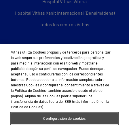
Hospital Vithas Vitoria
Hospital Vithas Xanit Internacional (Benalmádena)
Todos los centros Vithas
Sobre Vithas
Vithas utiliza Cookies propias y de terceros para personalizar
la web según sus preferencias y localización geográfica y
Quiénes somos
para medir la interacción con el sitio web y mostrarle
publicidad según su perfil de navegación. Puede denegar,
Trabajar en Vithas
aceptar su uso o configurarlas con los correspondientes
botones. Puede acceder a la información completa sobre
Teléfono Cita Médica
nuestras Cookies y configurar el consentimiento a través de
la Política de Cookies (también accesible desde el pie de
Teléfono Atención al Cliente
página). Alguna de las Cookies podría suponer una
transferencia de datos fuera del EEE (más información en la
Política de seguridad y salud en el trabajo
Política de Cookies).
Conoce a Supervita
Configuración de cookies