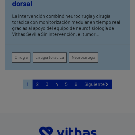
dorsal
La intervención combinó neurocirugía y cirugía
torácica con monitorización medular en tiempo real
gracias al apoyo del equipo de neurofisiología de
Vithas Sevilla Sin intervención, el tumor
comprometía la movilidad de ambas piernas, el
control de esfínteres y la sensibilidad desde la
cadera hasta la región perianal
Cirugía
cirugía torácica
Neurocirugía
1
2
3
4
5
6
Siguiente