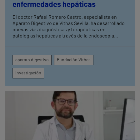
enfermedades hepáticas
El doctor Rafael Romero Castro, especialista en
Aparato Digestivo de Vithas Sevilla, ha desarrollado
nuevas vías diagnósticas y terapéuticas en
patologías hepáticas a través de la endoscopia
avanzada y la investigación clínica Su última
publicación en Endoscopy refuerza el papel de la
endohepatología, que reúne diversos
aparato digestivo
Fundación Vithas
procedimientos endoscópicos avanzados aplicados
a los pacientes con enfermedades hepáticas
Investigación