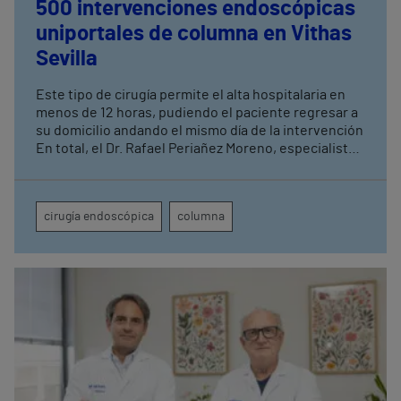
500 intervenciones endoscópicas
uniportales de columna en Vithas
Sevilla
Este tipo de cirugía permite el alta hospitalaria en
menos de 12 horas, pudiendo el paciente regresar a
su domicilio andando el mismo día de la intervención
En total, el Dr. Rafael Periañez Moreno, especialista
de Vithas Sevilla, ha realizado un total de 2.500
intervenciones quirúrgicas de columna acumuladas
a lo largo de diez años de actividad en el centro
cirugía endoscópica
columna