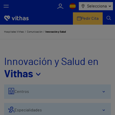
Selecciona
Pedir Cita
Nosotros
Hospitales Vithas
Comunicación
Innovación y Salud
Centros
Servicios de salud
Innovación y Salud en
Equipo médico y asistencial
Vithas
Información útil
Centros
Comunicación
Especialidades