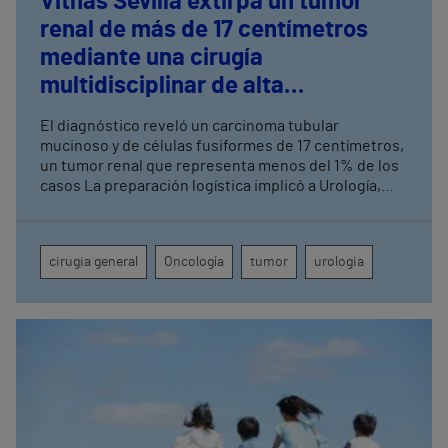
Vithas Sevilla extirpa un tumor
renal de más de 17 centímetros
mediante una cirugía
multidisciplinar de alta
complejidad
El diagnóstico reveló un carcinoma tubular
mucinoso y de células fusiformes de 17 centímetros,
un tumor renal que representa menos del 1% de los
casos La preparación logística implicó a Urología,
Cirugía General, Anestesia, UCI, Enfermería de
Quirófano, Banco de Sangre y Farmacia
cirugia general
Oncología
tumor
urologia