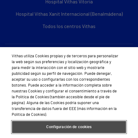
Hospital Vithas Vitoria
Hospital Vithas Xanit Internacional (Benalmádena)
Todos los centros Vithas
Sobre Vithas
Vithas utiliza Cookies propias y de terceros para personalizar
la web según sus preferencias y localización geográfica y
Quiénes somos
para medir la interacción con el sitio web y mostrarle
publicidad según su perfil de navegación. Puede denegar,
Trabajar en Vithas
aceptar su uso o configurarlas con los correspondientes
botones. Puede acceder a la información completa sobre
Teléfono Cita Médica
nuestras Cookies y configurar el consentimiento a través de
la Política de Cookies (también accesible desde el pie de
Teléfono Atención al Cliente
página). Alguna de las Cookies podría suponer una
transferencia de datos fuera del EEE (más información en la
Política de seguridad y salud en el trabajo
Política de Cookies).
Conoce a Supervita
Configuración de cookies