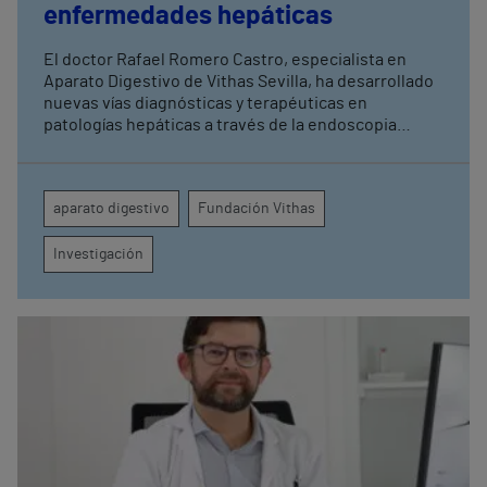
enfermedades hepáticas
El doctor Rafael Romero Castro, especialista en
Aparato Digestivo de Vithas Sevilla, ha desarrollado
nuevas vías diagnósticas y terapéuticas en
patologías hepáticas a través de la endoscopia
avanzada y la investigación clínica Su última
publicación en Endoscopy refuerza el papel de la
endohepatología, que reúne diversos
aparato digestivo
Fundación Vithas
procedimientos endoscópicos avanzados aplicados
a los pacientes con enfermedades hepáticas
Investigación