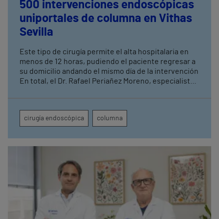
500 intervenciones endoscópicas
uniportales de columna en Vithas
Sevilla
Este tipo de cirugía permite el alta hospitalaria en
menos de 12 horas, pudiendo el paciente regresar a
su domicilio andando el mismo día de la intervención
En total, el Dr. Rafael Periañez Moreno, especialista
de Vithas Sevilla, ha realizado un total de 2.500
intervenciones quirúrgicas de columna acumuladas
a lo largo de diez años de actividad en el centro
cirugía endoscópica
columna