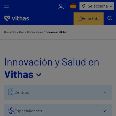
Selecciona
Pedir Cita
Nosotros
Hospitales Vithas
Comunicación
Innovación y Salud
Centros
Servicios de salud
Innovación y Salud en
Equipo médico y asistencial
Vithas
Información útil
Centros
Comunicación
Especialidades