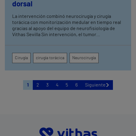
dorsal
La intervención combinó neurocirugía y cirugía
torácica con monitorización medular en tiempo real
gracias al apoyo del equipo de neurofisiología de
Vithas Sevilla Sin intervención, el tumor
comprometía la movilidad de ambas piernas, el
control de esfínteres y la sensibilidad desde la
cadera hasta la región perianal
Cirugía
cirugía torácica
Neurocirugía
1
2
3
4
5
6
Siguiente