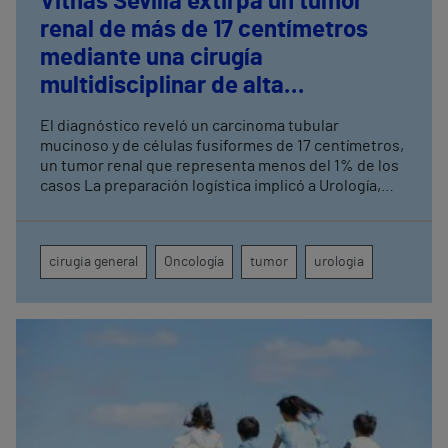
Vithas Sevilla extirpa un tumor
renal de más de 17 centímetros
mediante una cirugía
multidisciplinar de alta
complejidad
El diagnóstico reveló un carcinoma tubular
mucinoso y de células fusiformes de 17 centímetros,
un tumor renal que representa menos del 1% de los
casos La preparación logística implicó a Urología,
Cirugía General, Anestesia, UCI, Enfermería de
Quirófano, Banco de Sangre y Farmacia
cirugia general
Oncología
tumor
urologia