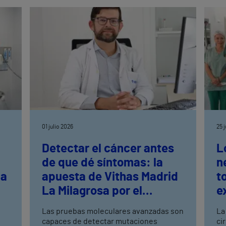
s
01 julio 2026
25 
Detectar el cáncer antes
L
de que dé síntomas: la
n
la
apuesta de Vithas Madrid
t
La Milagrosa por el
e
s
cribado avanzado
n
Las pruebas moleculares avanzadas son
La
capaces de detectar mutaciones
ci