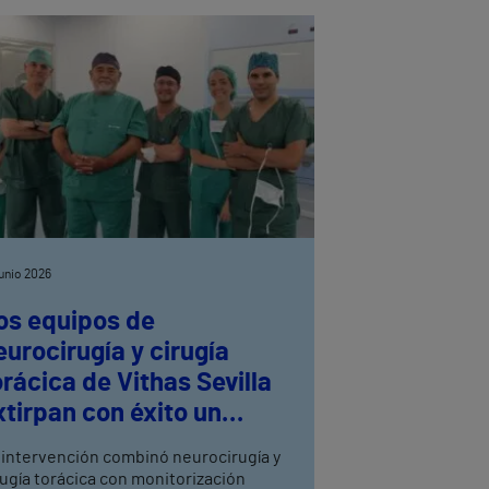
junio 2026
os equipos de
eurocirugía y cirugía
orácica de Vithas Sevilla
xtirpan con éxito un
eurinoma dorsal
 intervención combinó neurocirugía y
rugía torácica con monitorización