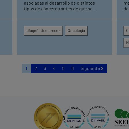
asociadas al desarrollo de distintos
me
tipos de cánceres antes de que se
de
manifiesten Una detección precoz
Sevilla Sin 
ón
permite tener una mayor tasa de
co
curación y mejorar los resultados
pi
diagnóstico precoz
Oncología
C
terapéuticos mediante tratamientos
se
menos agresivos
re
N
con
1
2
3
4
5
6
Siguiente