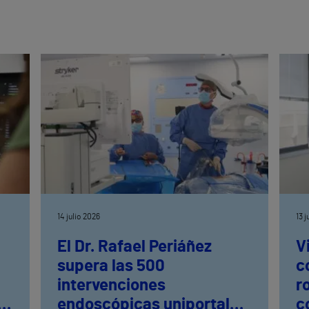
14 julio 2026
13 
El Dr. Rafael Periáñez
V
supera las 500
c
intervenciones
r
ia
endoscópicas uniportales
c