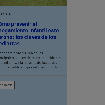
julio 2026
ómo prevenir el
hogamiento infantil este
erano: las claves de los
ediatras
 ahogamiento es una de las
incipales causas de muerte accidental
 la infancia y la mayoría de los casos
n prevenibles Especialistas de Vithas
anada recuerdan que la supervisión
nstante de los menores es la medida
s eficaz para evitar tragedias en
pediatría
scinas, playas y entornos acuáticos