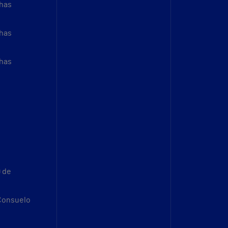
thas
thas
thas
9 de
 Consuelo