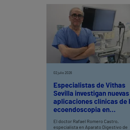
del Hospital Vithas Granada, explica
cuáles son las alergias más frecuente
en verano y destaca la importancia de
un diagnóstico precoz para prevenir
reacciones graves.
02 julio 2026
Especialistas de Vithas
Sevilla investigan nuevas
aplicaciones clínicas de 
ecoendoscopia en
enfermedades hepática
El doctor Rafael Romero Castro,
especialista en Aparato Digestivo de