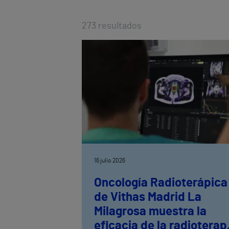
273
resultados
16 julio 2026
Oncología Radioterápica
de Vithas Madrid La
Milagrosa muestra la
eficacia de la radioterap