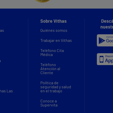
Sobre Vithas
Descá
nuest
vas
Quiénes somos
Trabajar en Vithas
Teléfono Cita
Médica
a
Teléfono
Atención al
Cliente
Política de
seguridad y salud
thas Las
en el trabajo
Conoce a
Supervita