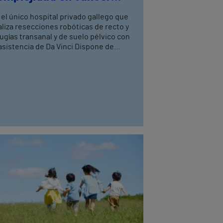
olorrectal
 el único hospital privado gallego que
aliza resecciones robóticas de recto y
rugías transanal y de suelo pélvico con
asistencia de Da Vinci Dispone de
atro cirujanos del aparato digestivo,
n entrenamiento avanzado en cirugía
bótica, tres de ellos especialistas en
loproctología