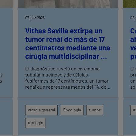
07 julio 2026
02 
Vithas Sevilla extirpa un
C
tumor renal de más de 17
a
centímetros mediante una
v
cirugía multidisciplinar de
p
alta complejidad
El diagnóstico reveló un carcinoma
El
as
tubular mucinoso y de células
pr
a
fusiformes de 17 centímetros, un tumor
en
renal que representa menos del 1% de
so
los casos La preparación logística
Gr
implicó a Urología, Cirugía General,
co
s
Anestesia, UCI, Enfermería de
má
cirugia general
Oncología
tumor
#
Quirófano, Banco de Sangre y Farmacia
pi
os,
urologia
.
ogo