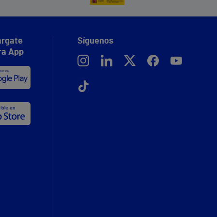
rgate
Síguenos
ra App