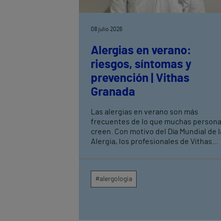
08 julio 2026
Alergias en verano:
riesgos, síntomas y
prevención | Vithas
Granada
Las alergias en verano son más
frecuentes de lo que muchas person
creen. Con motivo del Día Mundial de l
Alergia, los profesionales de Vithas
Granada recuerdan que, aunque la
primavera suele asociarse a los
procesos alérgicos, durante los mese
#alergologia
estivales aumentan las consultas
relacionadas con picaduras de insect
alergias alimentarias, determinados
pólenes y reacciones a medicamentos
El Dr. Julián López Caballero, alergól