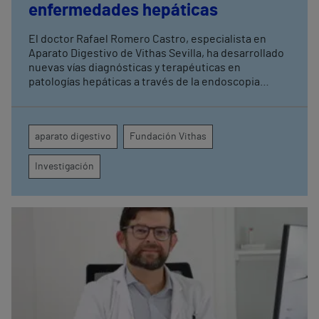
enfermedades hepáticas
El doctor Rafael Romero Castro, especialista en
Aparato Digestivo de Vithas Sevilla, ha desarrollado
nuevas vías diagnósticas y terapéuticas en
patologías hepáticas a través de la endoscopia
avanzada y la investigación clínica Su última
publicación en Endoscopy refuerza el papel de la
endohepatología, que reúne diversos
aparato digestivo
Fundación Vithas
procedimientos endoscópicos avanzados aplicados
a los pacientes con enfermedades hepáticas
Investigación