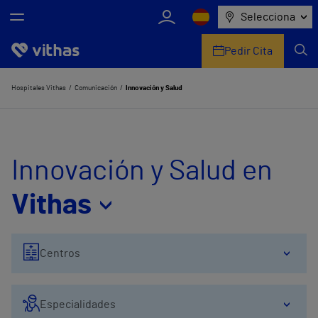
Selecciona
Pedir Cita
Nosotros
Hospitales Vithas
Comunicación
Innovación y Salud
Centros
Servicios de salud
Innovación y Salud en
Equipo médico y asistencial
Vithas
Información útil
Centros
Comunicación
Especialidades