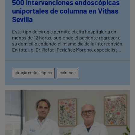
500 intervenciones endoscópicas
uniportales de columna en Vithas
Sevilla
Este tipo de cirugía permite el alta hospitalaria en
menos de 12 horas, pudiendo el paciente regresar a
su domicilio andando el mismo día de la intervención
En total, el Dr. Rafael Periañez Moreno, especialista
de Vithas Sevilla, ha realizado un total de 2.500
intervenciones quirúrgicas de columna acumuladas
a lo largo de diez años de actividad en el centro
cirugía endoscópica
columna