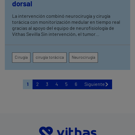
dorsal
La intervención combinó neurocirugía y cirugía
torácica con monitorización medular en tiempo real
gracias al apoyo del equipo de neurofisiología de
Vithas Sevilla Sin intervención, el tumor
comprometía la movilidad de ambas piernas, el
control de esfínteres y la sensibilidad desde la
cadera hasta la región perianal
Cirugía
cirugía torácica
Neurocirugía
1
2
3
4
5
6
Siguiente