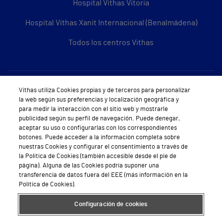
Hospital Vithas Vitoria
Hospital Vithas Xanit Internacional (Benalmádena)
Todos los centros Vithas
Sobre Vithas
Vithas utiliza Cookies propias y de terceros para personalizar
la web según sus preferencias y localización geográfica y
Quiénes somos
para medir la interacción con el sitio web y mostrarle
publicidad según su perfil de navegación. Puede denegar,
Trabajar en Vithas
aceptar su uso o configurarlas con los correspondientes
botones. Puede acceder a la información completa sobre
Teléfono Cita Médica
nuestras Cookies y configurar el consentimiento a través de
la Política de Cookies (también accesible desde el pie de
Teléfono Atención al Cliente
página). Alguna de las Cookies podría suponer una
transferencia de datos fuera del EEE (más información en la
Política de seguridad y salud en el trabajo
Política de Cookies).
Conoce a Supervita
Configuración de cookies