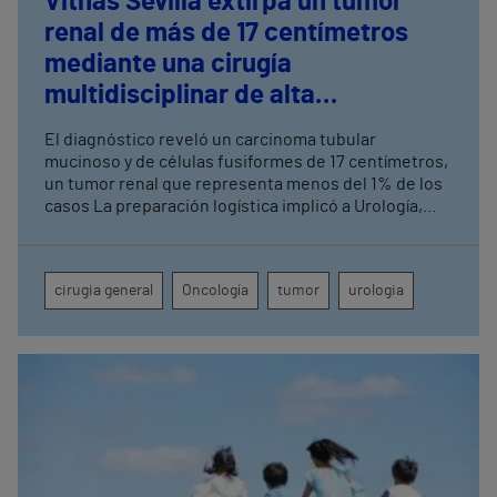
Vithas Sevilla extirpa un tumor
renal de más de 17 centímetros
mediante una cirugía
multidisciplinar de alta
complejidad
El diagnóstico reveló un carcinoma tubular
mucinoso y de células fusiformes de 17 centímetros,
un tumor renal que representa menos del 1% de los
casos La preparación logística implicó a Urología,
Cirugía General, Anestesia, UCI, Enfermería de
Quirófano, Banco de Sangre y Farmacia
cirugia general
Oncología
tumor
urologia