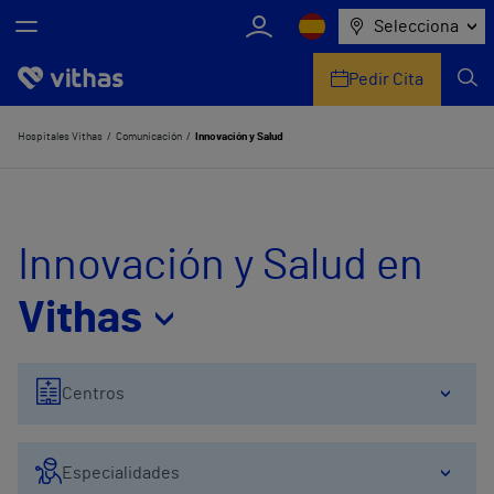
Selecciona
Pedir Cita
Nosotros
Hospitales Vithas
Comunicación
Innovación y Salud
Centros
Servicios de salud
Innovación y Salud en
Equipo médico y asistencial
Vithas
Información útil
Centros
Comunicación
Especialidades