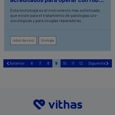
acreditados para operar con robot
Da Vinci
Esta tecnología es el instrumento más sofisticado
que existe para el tratamiento de patologías uro-
oncológicas y para cirugías reparadoras
robot da vinci
Urología
Anterior
6
7
8
9
10
11
12
Siguiente