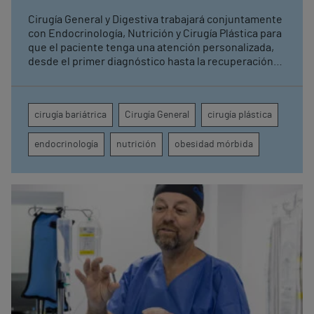
Cirugía General y Digestiva trabajará conjuntamente
con Endocrinología, Nutrición y Cirugía Plástica para
que el paciente tenga una atención personalizada,
desde el primer diagnóstico hasta la recuperación
total La obesidad mórbida es uno de los principales
retos de salud pública a nivel global, afectando de
forma severa la calidad de vida de quienes la
cirugía bariátrica
Cirugía General
cirugía plástica
padecen
endocrinología
nutrición
obesidad mórbida