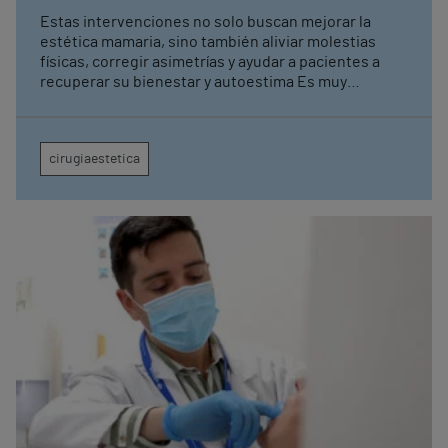
Estas intervenciones no solo buscan mejorar la
estética mamaria, sino también aliviar molestias
físicas, corregir asimetrías y ayudar a pacientes a
recuperar su bienestar y autoestima Es muy
importante evaluar cada paciente para ver y estudiar
sus expectativas y poder ofrecerle la técnica
quirúrgica más adecuada a su caso en un entorno
cirugiaestetica
hospitalario que garantice la seguridad del paciente