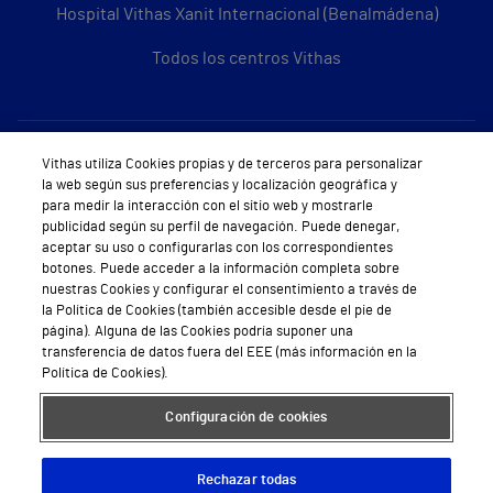
Hospital Vithas Xanit Internacional (Benalmádena)
Todos los centros Vithas
Sobre Vithas
Vithas utiliza Cookies propias y de terceros para personalizar
la web según sus preferencias y localización geográfica y
Quiénes somos
para medir la interacción con el sitio web y mostrarle
publicidad según su perfil de navegación. Puede denegar,
Trabajar en Vithas
aceptar su uso o configurarlas con los correspondientes
botones. Puede acceder a la información completa sobre
Teléfono Cita Médica
nuestras Cookies y configurar el consentimiento a través de
la Política de Cookies (también accesible desde el pie de
Teléfono Atención al Cliente
página). Alguna de las Cookies podría suponer una
transferencia de datos fuera del EEE (más información en la
Política de seguridad y salud en el trabajo
Política de Cookies).
Conoce a Supervita
Configuración de cookies
Rechazar todas