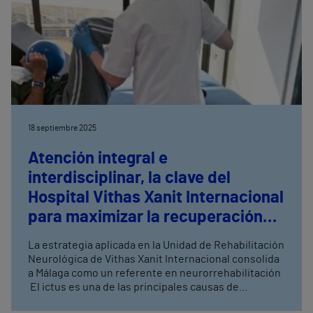
18 septiembre 2025
Atención integral e
interdisciplinar, la clave del
Hospital Vithas Xanit Internacional
para maximizar la recuperación
del daño cerebral y las lesiones
La estrategia aplicada en la Unidad de Rehabilitación
medulares
Neurológica de Vithas Xanit Internacional consolida
a Málaga como un referente en neurorrehabilitación
El ictus es una de las principales causas de
discapacidad en Andalucía y más del 30% de los