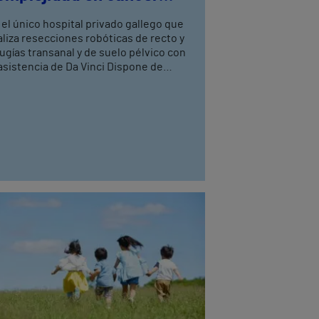
olorrectal
 el único hospital privado gallego que
aliza resecciones robóticas de recto y
rugías transanal y de suelo pélvico con
asistencia de Da Vinci Dispone de
atro cirujanos del aparato digestivo,
n entrenamiento avanzado en cirugía
bótica, tres de ellos especialistas en
loproctología