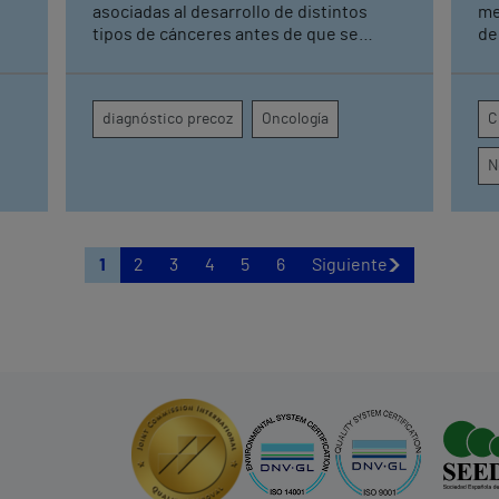
asociadas al desarrollo de distintos
me
tipos de cánceres antes de que se
de
manifiesten Una detección precoz
Sevilla Sin 
ón
permite tener una mayor tasa de
co
curación y mejorar los resultados
pi
diagnóstico precoz
Oncología
C
terapéuticos mediante tratamientos
se
menos agresivos
re
N
con
1
2
3
4
5
6
Siguiente