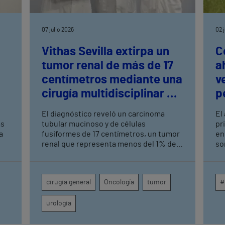
07 julio 2026
02 
Vithas Sevilla extirpa un
C
tumor renal de más de 17
a
centímetros mediante una
v
cirugía multidisciplinar de
p
alta complejidad
El diagnóstico reveló un carcinoma
El
as
tubular mucinoso y de células
pr
a
fusiformes de 17 centímetros, un tumor
en
renal que representa menos del 1% de
so
los casos La preparación logística
Gr
implicó a Urología, Cirugía General,
co
s
Anestesia, UCI, Enfermería de
má
cirugia general
Oncología
tumor
#
Quirófano, Banco de Sangre y Farmacia
pi
os,
urologia
.
ogo