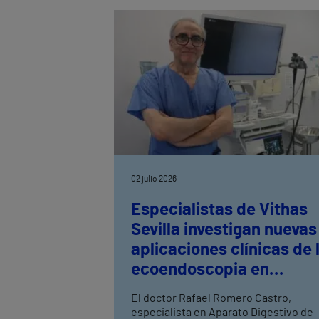
del Hospital Vithas Granada, explica
cuáles son las alergias más frecuente
en verano y destaca la importancia de
un diagnóstico precoz para prevenir
reacciones graves.
02 julio 2026
Especialistas de Vithas
Sevilla investigan nuevas
aplicaciones clínicas de 
ecoendoscopia en
enfermedades hepática
El doctor Rafael Romero Castro,
especialista en Aparato Digestivo de