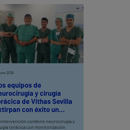
junio 2026
os equipos de
eurocirugía y cirugía
orácica de Vithas Sevilla
xtirpan con éxito un
eurinoma dorsal
 intervención combinó neurocirugía y
rugía torácica con monitorización