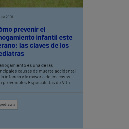
julio 2026
ómo prevenir el
hogamiento infantil este
erano: las claves de los
ediatras
 ahogamiento es una de las
incipales causas de muerte accidental
 la infancia y la mayoría de los casos
n prevenibles Especialistas de Vithas
anada recuerdan que la supervisión
nstante de los menores es la medida
s eficaz para evitar tragedias en
pediatría
scinas, playas y entornos acuáticos