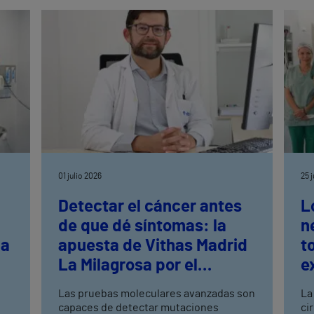
s
01 julio 2026
25 
Detectar el cáncer antes
L
de que dé síntomas: la
n
la
apuesta de Vithas Madrid
t
La Milagrosa por el
e
s
cribado avanzado
n
Las pruebas moleculares avanzadas son
La
capaces de detectar mutaciones
ci