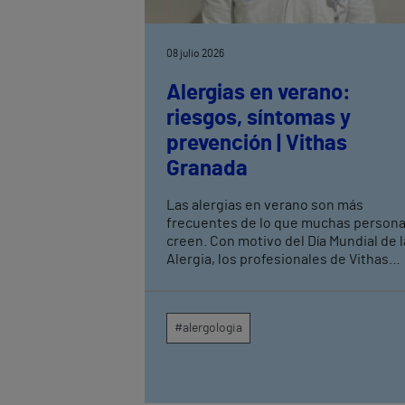
08 julio 2026
Alergias en verano:
riesgos, síntomas y
prevención | Vithas
Granada
Las alergias en verano son más
frecuentes de lo que muchas person
creen. Con motivo del Día Mundial de l
Alergia, los profesionales de Vithas
Granada recuerdan que, aunque la
primavera suele asociarse a los
procesos alérgicos, durante los mese
#alergologia
estivales aumentan las consultas
relacionadas con picaduras de insect
alergias alimentarias, determinados
pólenes y reacciones a medicamentos
El Dr. Julián López Caballero, alergól