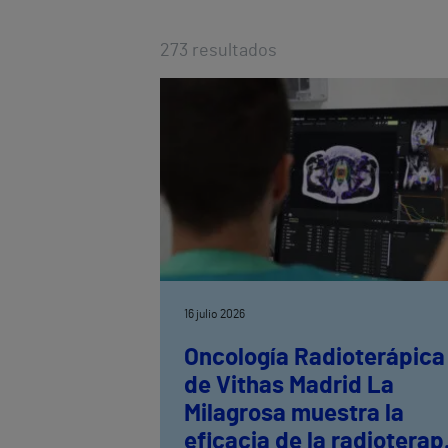
273
resultados
16 julio 2026
Oncología Radioterápica
de Vithas Madrid La
Milagrosa muestra la
eficacia de la radioterap