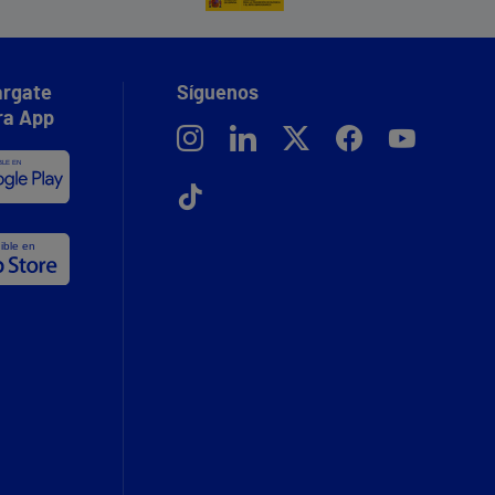
rgate
Síguenos
ra App