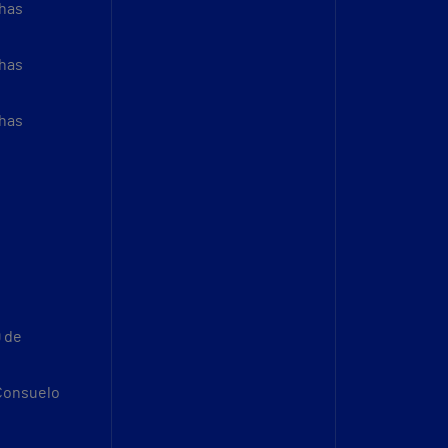
thas
thas
thas
9 de
 Consuelo