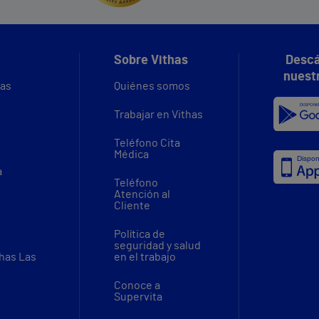
Sobre Vithas
Descá
nuest
vas
Quiénes somos
Trabajar en Vithas
Teléfono Cita
Médica
a
Teléfono
Atención al
Cliente
Política de
seguridad y salud
thas Las
en el trabajo
Conoce a
Supervita