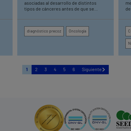
asociadas al desarrollo de distintos
me
tipos de cánceres antes de que se
de
manifiesten Una detección precoz
Sevilla Sin 
ón
permite tener una mayor tasa de
co
curación y mejorar los resultados
pi
diagnóstico precoz
Oncología
C
terapéuticos mediante tratamientos
se
menos agresivos
re
N
con
1
2
3
4
5
6
Siguiente