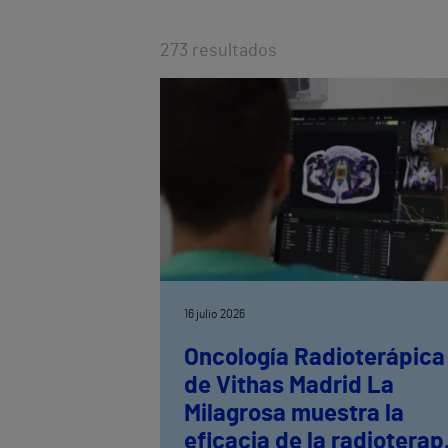
273
resultados
16 julio 2026
Oncología Radioterápica
de Vithas Madrid La
Milagrosa muestra la
eficacia de la radioterap