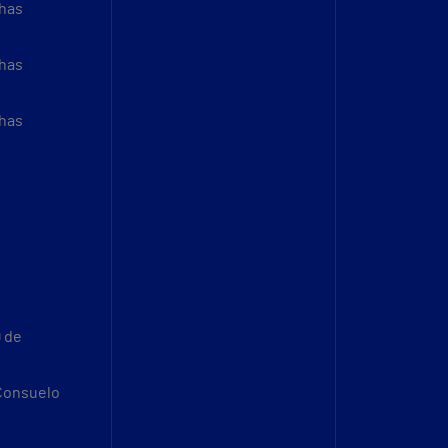
thas
thas
thas
9 de
 Consuelo