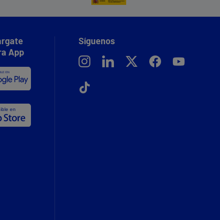
rgate
Síguenos
ra App