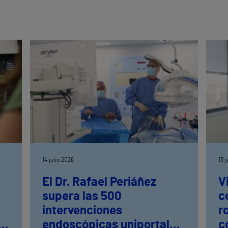
14 julio 2026
13 
El Dr. Rafael Periáñez
V
supera las 500
c
intervenciones
r
ia
endoscópicas uniportales
c