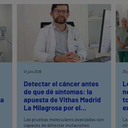
s
01 julio 2026
25 
Detectar el cáncer antes
L
de que dé síntomas: la
n
la
apuesta de Vithas Madrid
t
La Milagrosa por el
e
s
cribado avanzado
n
Las pruebas moleculares avanzadas son
La
capaces de detectar mutaciones
ci