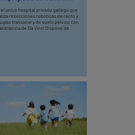
olorrectal
 el único hospital privado gallego que
aliza resecciones robóticas de recto y
rugías transanal y de suelo pélvico con
asistencia de Da Vinci Dispone de
atro cirujanos del aparato digestivo,
n entrenamiento avanzado en cirugía
bótica, tres de ellos especialistas en
loproctología