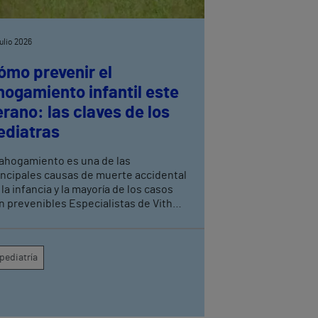
julio 2026
ómo prevenir el
hogamiento infantil este
erano: las claves de los
ediatras
 ahogamiento es una de las
incipales causas de muerte accidental
 la infancia y la mayoría de los casos
n prevenibles Especialistas de Vithas
anada recuerdan que la supervisión
nstante de los menores es la medida
s eficaz para evitar tragedias en
pediatría
scinas, playas y entornos acuáticos