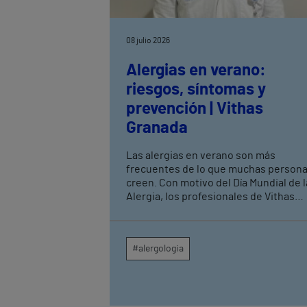
08 julio 2026
Alergias en verano:
riesgos, síntomas y
prevención | Vithas
Granada
Las alergias en verano son más
frecuentes de lo que muchas person
creen. Con motivo del Día Mundial de l
Alergia, los profesionales de Vithas
Granada recuerdan que, aunque la
primavera suele asociarse a los
procesos alérgicos, durante los mese
#alergologia
estivales aumentan las consultas
relacionadas con picaduras de insect
alergias alimentarias, determinados
pólenes y reacciones a medicamentos
El Dr. Julián López Caballero, alergól