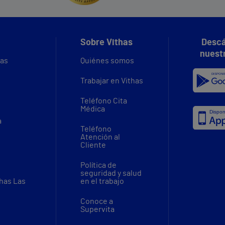
Sobre Vithas
Descá
nuest
vas
Quiénes somos
Trabajar en Vithas
Teléfono Cita
Médica
a
Teléfono
Atención al
Cliente
Política de
seguridad y salud
thas Las
en el trabajo
Conoce a
Supervita