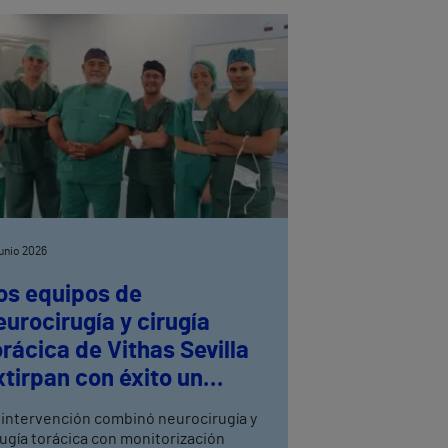
junio 2026
os equipos de
eurocirugía y cirugía
orácica de Vithas Sevilla
xtirpan con éxito un
eurinoma dorsal
 intervención combinó neurocirugía y
rugía torácica con monitorización