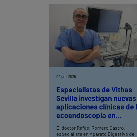
del Hospital Vithas Granada, explica
cuáles son las alergias más frecuente
en verano y destaca la importancia de
un diagnóstico precoz para prevenir
reacciones graves.
02 julio 2026
Especialistas de Vithas
Sevilla investigan nuevas
aplicaciones clínicas de 
ecoendoscopia en
enfermedades hepática
El doctor Rafael Romero Castro,
especialista en Aparato Digestivo de