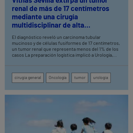
Vithas Sevilla extirpa un tumor
renal de más de 17 centímetros
mediante una cirugía
multidisciplinar de alta
complejidad
El diagnóstico reveló un carcinoma tubular
mucinoso y de células fusiformes de 17 centímetros,
un tumor renal que representa menos del 1% de los
casos La preparación logística implicó a Urología,
Cirugía General, Anestesia, UCI, Enfermería de
Quirófano, Banco de Sangre y Farmacia
cirugia general
Oncología
tumor
urologia