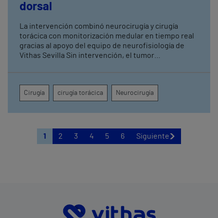
dorsal
La intervención combinó neurocirugía y cirugía
torácica con monitorización medular en tiempo real
gracias al apoyo del equipo de neurofisiología de
Vithas Sevilla Sin intervención, el tumor
comprometía la movilidad de ambas piernas, el
control de esfínteres y la sensibilidad desde la
cadera hasta la región perianal
Cirugía
cirugía torácica
Neurocirugía
1
2
3
4
5
6
Siguiente