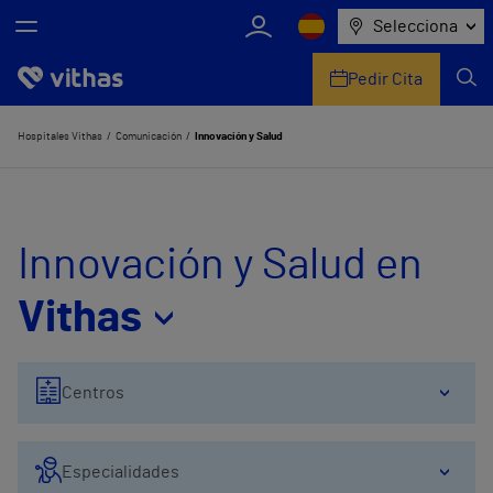
Selecciona
Pedir Cita
Nosotros
Hospitales Vithas
Comunicación
Innovación y Salud
Centros
Servicios de salud
Innovación y Salud en
Equipo médico y asistencial
Vithas
Información útil
Centros
Comunicación
Especialidades