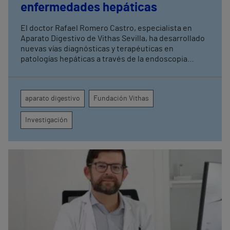
enfermedades hepáticas
El doctor Rafael Romero Castro, especialista en
Aparato Digestivo de Vithas Sevilla, ha desarrollado
nuevas vías diagnósticas y terapéuticas en
patologías hepáticas a través de la endoscopia
avanzada y la investigación clínica Su última
publicación en Endoscopy refuerza el papel de la
endohepatología, que reúne diversos
aparato digestivo
Fundación Vithas
procedimientos endoscópicos avanzados aplicados
a los pacientes con enfermedades hepáticas
Investigación