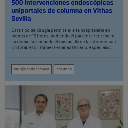
500 intervenciones endoscópicas
uniportales de columna en Vithas
Sevilla
Este tipo de cirugía permite el alta hospitalaria en
menos de 12 horas, pudiendo el paciente regresar a
su domicilio andando el mismo día de la intervención
En total, el Dr. Rafael Periañez Moreno, especialista
de Vithas Sevilla, ha realizado un total de 2.500
intervenciones quirúrgicas de columna acumuladas
a lo largo de diez años de actividad en el centro
cirugía endoscópica
columna