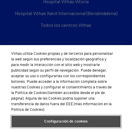
Hospital Vithas Vitoria
Hospital Vithas Xanit Internacional (Benalmádena)
Todos los centros Vithas
Sobre Vithas
Vithas utiliza Cookies propias y de terceros para personalizar
la web según sus preferencias y localización geográfica y
Quiénes somos
para medir la interacción con el sitio web y mostrarle
publicidad según su perfil de navegación. Puede denegar,
Trabajar en Vithas
aceptar su uso o configurarlas con los correspondientes
botones. Puede acceder a la información completa sobre
Teléfono Cita Médica
nuestras Cookies y configurar el consentimiento a través de
la Política de Cookies (también accesible desde el pie de
Teléfono Atención al Cliente
página). Alguna de las Cookies podría suponer una
transferencia de datos fuera del EEE (más información en la
Política de seguridad y salud en el trabajo
Política de Cookies).
Conoce a Supervita
Configuración de cookies