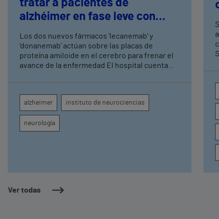
tratar a pacientes de
alzhéimer en fase leve con
S
terapias antiamiloide
a
Los dos nuevos fármacos 'lecanemab' y
c
'donanemab' actúan sobre las placas de
S
proteína amiloide en el cerebro para frenar el
avance de la enfermedad El hospital cuenta
con cuatro neurólogos y tecnología de
diagnóstico por imagen para el exhaustivo
seguimiento clínico de cada paciente
alzheimer
instituto de neurociencias
neurología
Ver todas