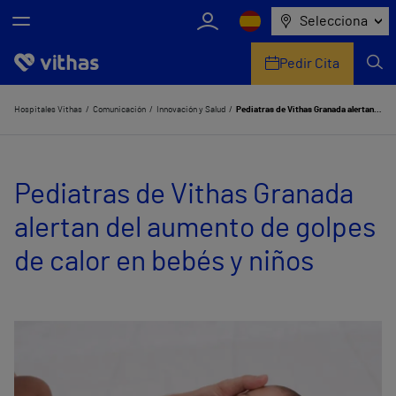
Selecciona
Pedir Cita
Nosotros
Hospitales Vithas
Comunicación
Innovación y Salud
Pediatras de Vithas Granada alertan del aumento de golpes de calor en bebés y niños
Centros
Pediatras de Vithas Granada
Servicios de salud
alertan del aumento de golpes
Equipo médico y asistencial
de calor en bebés y niños
Información útil
Comunicación