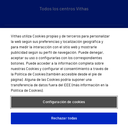
Todos los centros Vithas
Sobre Vithas
Vithas utiliza Cookies propias y de terceros para personalizar
la web según sus preferencias y localización geográfica y
Quiénes somos
para medir la interacción con el sitio web y mostrarle
publicidad según su perfil de navegación. Puede denegar,
Trabajar en Vithas
aceptar su uso o configurarlas con los correspondientes
botones. Puede acceder a la información completa sobre
Teléfono Cita Médica
nuestras Cookies y configurar el consentimiento a través de
la Política de Cookies (también accesible desde el pie de
Teléfono Atención al Cliente
página). Alguna de las Cookies podría suponer una
transferencia de datos fuera del EEE (más información en la
Política de seguridad y salud en el trabajo
Política de Cookies).
Conoce a Supervita
Configuración de cookies
Rechazar todas
Aviso Legal
Política de cookies
Política de privacidad
Mapa web
Protección de datos