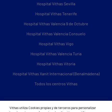
Hospital Vithas Sevilla
Hospital Vithas Tenerife
Hospital Vithas Valencia 9 de Octubre
Hospital Vithas Valencia Consuelo
Hospital Vithas Vigo
Hospital Vithas Valencia Turia
Hospital Vithas Vitoria
Hospital Vithas Xanit Internacional (Benalmádena)
Todos los centros Vithas
Sobre Vithas
Vithas utiliza Cookies propias y de terceros para personalizar