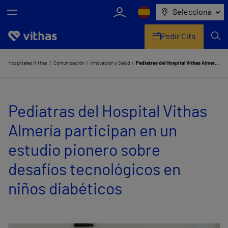
Selecciona
Pedir Cita
Nosotros
Hospitales Vithas
Comunicación
Innovación y Salud
Pediatras del Hospital Vithas Almería participan en un estudio pionero sobre desafíos tecnológicos en niños diabéticos
Centros
Pediatras del Hospital Vithas
Servicios de salud
Almería participan en un
Equipo médico y asistencial
estudio pionero sobre
Información útil
desafíos tecnológicos en
Comunicación
niños diabéticos