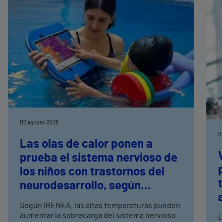
07 agosto 2026
0
Las olas de calor ponen a
prueba el sistema nervioso de
los niños con trastornos del
neurodesarrollo, según
expertos en
Según IRENEA, las altas temperaturas pueden
neurorrehabilitación
aumentar la sobrecarga del sistema nervioso
L