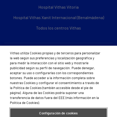
Hospital Vithas Vitoria
Hospital Vithas Xanit Internacional (Benalmádena)
Todos los centros Vithas
Sobre Vithas
Vithas utiliza Cookies propias y de terceros para personalizar
la web según sus preferencias y localización geográfica y
Quiénes somos
para medir la interacción con el sitio web y mostrarle
publicidad según su perfil de navegación. Puede denegar,
Trabajar en Vithas
aceptar su uso o configurarlas con los correspondientes
botones. Puede acceder a la información completa sobre
Teléfono Cita Médica
nuestras Cookies y configurar el consentimiento a través de
la Política de Cookies (también accesible desde el pie de
Teléfono Atención al Cliente
página). Alguna de las Cookies podría suponer una
transferencia de datos fuera del EEE (más información en la
Política de seguridad y salud en el trabajo
Política de Cookies).
Conoce a Supervita
Configuración de cookies