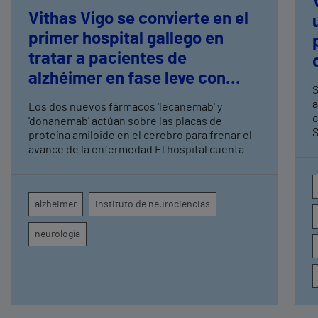
Vithas Vigo se convierte en el
primer hospital gallego en
tratar a pacientes de
alzhéimer en fase leve con
S
terapias antiamiloide
a
Los dos nuevos fármacos 'lecanemab' y
c
'donanemab' actúan sobre las placas de
S
proteína amiloide en el cerebro para frenar el
avance de la enfermedad El hospital cuenta
con cuatro neurólogos y tecnología de
diagnóstico por imagen para el exhaustivo
seguimiento clínico de cada paciente
alzheimer
instituto de neurociencias
neurología