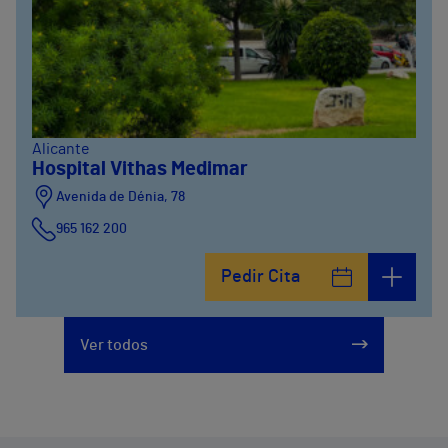
Alicante
Hospital Vithas Medimar
Avenida de Dénia, 78
965 162 200
Calle Padre Arrupe, 20
Pedir Cita
965 162 200
Ver todos