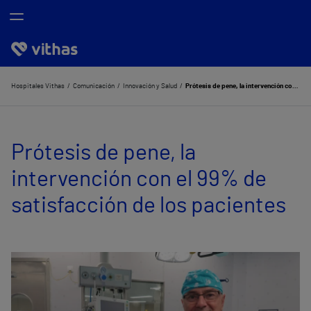
Nosotros
Hospitales Vithas
Comunicación
Innovación y Salud
Prótesis de pene, la intervención con el 99% de satisfacción de los pacientes
Centros
Prótesis de pene, la
Servicios de salud
intervención con el 99% de
Equipo médico y asistencial
satisfacción de los pacientes
Información útil
Comunicación