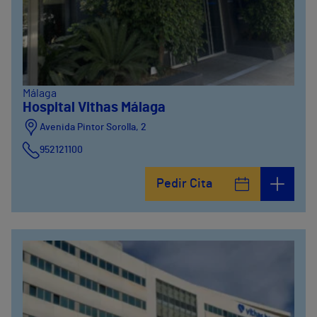
Málaga
Hospital Vithas Málaga
Avenida Pintor Sorolla, 2
952121100
Calle De la Era , 6
Pedir Cita
952121100
Avenida Pintor Sorolla, 2
635319819