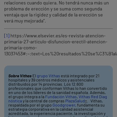
relaciones cuando quiera. No tendrá nunca más un
problema de erección y se suma como segunda
ventaja que la rigidez y calidad de la erección se
verá muy mejorada”.
[1]
https://www.elsevier.es/es-revista-atencion-
primaria-27-articulo-disfuncion-erectil-atencion-
primaria-como-
13037453#:~:text=Los%20resultados%20se%C3%B1
Sobre Vithas
El
grupo Vithas
está integrado por 21
hospitales y 39 centros médicos y asistenciales
distribuidos por 14 provincias. Los 12.600
profesionales que conforman Vithas lo han convertido
en uno de los líderes de la sanidad española. Además,
el grupo integra a la
Fundación Vithas
,
Vithas Red Diag
nóstica
y la central de compras
PlazaSalud
+
. Vithas,
respaldada por el grupo
Goodgrower
, fundamenta su
estrategia corporativa en la calidad asistencial
acreditada, la experiencia paciente, la investigación y