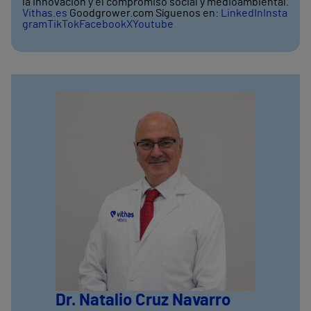
la innovación y el compromiso social y medioambiental.
Vithas.es
Goodgrower.com Síguenos en:
LinkedIn
Insta
gram
TikTok
Facebook
X
Youtube
Dr. Natalio Cruz Navarro