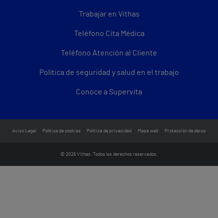
Trabajar en Vithas
Teléfono Cita Médica
Teléfono Atención al Cliente
Política de seguridad y salud en el trabajo
Conoce a Supervita
Aviso Legal
Política de cookies
Política de privacidad
Mapa web
Protección de datos
© 2026 Vithas. Todos los derechos reservados.