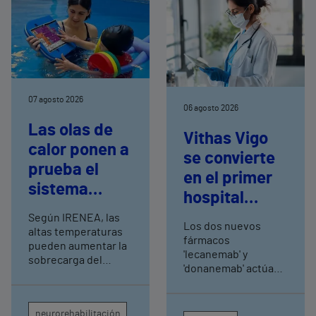
07 agosto 2026
06 agosto 2026
Las olas de
Vithas Vigo
calor ponen a
se convierte
prueba el
en el primer
sistema
hospital
nervioso de
gallego en
Según IRENEA, las
los niños con
Los dos nuevos
altas temperaturas
tratar a
fármacos
trastornos
pueden aumentar la
pacientes de
'lecanemab' y
sobrecarga del
del
'donanemab' actúan
sistema nervioso en
alzhéimer en
sobre las placas de
neurodesarrollo,
niños con trastornos
fase leve con
proteína amiloide en
del neurodesarrollo
según
el cerebro para
neurorehabilitación