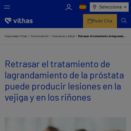
Selecciona
Pedir Cita
Nosotros
Hospitales Vithas
Comunicación
Innovación y Salud
Retrasar el tratamiento de lagrandamiento de la próstata puede producir lesiones en la vejiga y en los riñones
Centros
Retrasar el tratamiento de
Servicios de salud
lagrandamiento de la próstata
Equipo médico y asistencial
puede producir lesiones en la
Información útil
vejiga y en los riñones
Comunicación