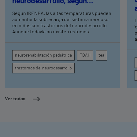
neurodesarrollo, según
expertos en
Según IRENEA, las altas temperaturas pueden
neurorrehabilitación
aumentar la sobrecarga del sistema nervioso
L
pediátrica de Vithas
en niños con trastornos del neurodesarrollo
'
Aunque todavía no existen estudios
p
específicos, la evidencia científica permite
a
comprender por qué el calor puede influir en la
c
atención, la regulación emocional y la
d
neurorehabilitación pediátrica
TDAH
tea
conducta
s
trastornos del neurodesarrollo
Ver todas