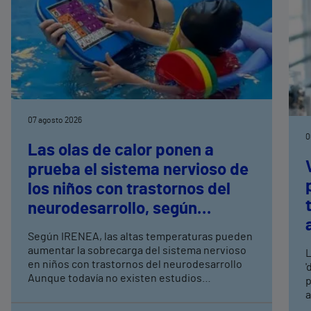
07 agosto 2026
0
Las olas de calor ponen a
prueba el sistema nervioso de
los niños con trastornos del
neurodesarrollo, según
expertos en
Según IRENEA, las altas temperaturas pueden
neurorrehabilitación
aumentar la sobrecarga del sistema nervioso
L
pediátrica de Vithas
en niños con trastornos del neurodesarrollo
'
Aunque todavía no existen estudios
p
específicos, la evidencia científica permite
a
comprender por qué el calor puede influir en la
c