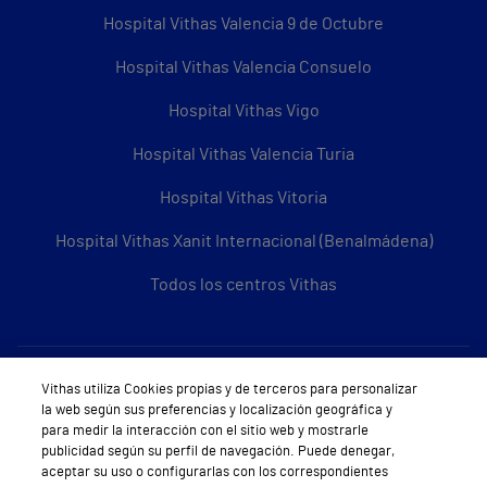
Hospital Vithas Valencia 9 de Octubre
Hospital Vithas Valencia Consuelo
Hospital Vithas Vigo
Hospital Vithas Valencia Turia
Hospital Vithas Vitoria
Hospital Vithas Xanit Internacional (Benalmádena)
Todos los centros Vithas
Sobre Vithas
Vithas utiliza Cookies propias y de terceros para personalizar
la web según sus preferencias y localización geográfica y
Quiénes somos
para medir la interacción con el sitio web y mostrarle
publicidad según su perfil de navegación. Puede denegar,
Trabajar en Vithas
aceptar su uso o configurarlas con los correspondientes