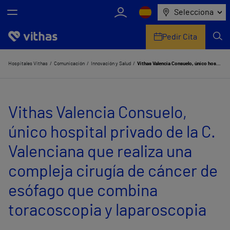
Selecciona
Pedir Cita
Nosotros
Hospitales Vithas
Comunicación
Innovación y Salud
Vithas Valencia Consuelo, único hospital privado de la C. Valenciana que realiza una compleja cirugía de cáncer de esófago que combina toracoscopia y laparoscopia
Centros
Vithas Valencia Consuelo,
Servicios de salud
único hospital privado de la C.
Equipo médico y asistencial
Valenciana que realiza una
Información útil
compleja cirugía de cáncer de
Comunicación
esófago que combina
toracoscopia y laparoscopia