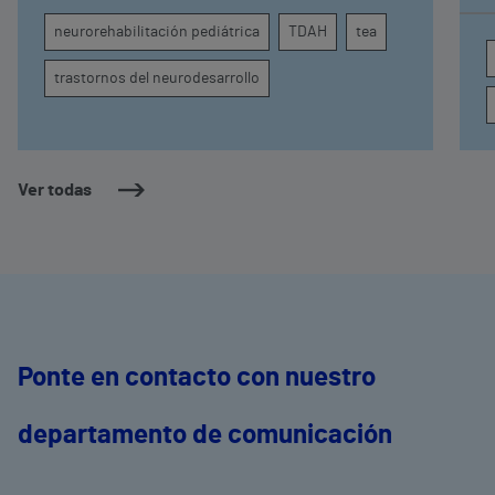
atención, la regulación emocional y la
d
neurorehabilitación pediátrica
TDAH
tea
conducta
s
trastornos del neurodesarrollo
Ver todas
Ponte en contacto con nuestro
departamento de comunicación