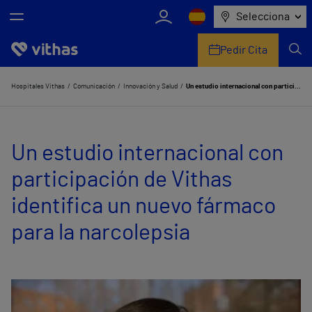
Selecciona
Pedir Cita
Nosotros
Hospitales Vithas
Comunicación
Innovación y Salud
Un estudio internacional con participación de Vithas identifica un nuevo fármaco para la narcolepsia
Centros
Un estudio internacional con
Servicios de salud
participación de Vithas
Equipo médico y asistencial
identifica un nuevo fármaco
Información útil
para la narcolepsia
Comunicación