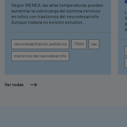
expertos en
Según IRENEA, las altas temperaturas pueden
neurorrehabilitación
aumentar la sobrecarga del sistema nervioso
L
pediátrica de Vithas
en niños con trastornos del neurodesarrollo
'
Aunque todavía no existen estudios
p
específicos, la evidencia científica permite
a
comprender por qué el calor puede influir en la
c
atención, la regulación emocional y la
d
neurorehabilitación pediátrica
TDAH
tea
conducta
s
trastornos del neurodesarrollo
Ver todas