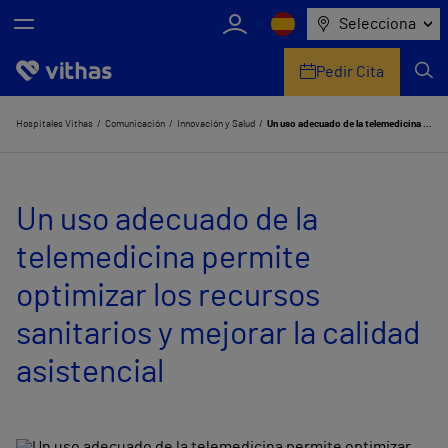
Selecciona
Pedir Cita
Nosotros
Hospitales Vithas
Comunicación
Innovación y Salud
Un uso adecuado de la telemedicina permite optimizar los recursos sanitarios y mejorar la calidad asistencial
Centros
Un uso adecuado de la
Servicios de salud
telemedicina permite
Equipo médico y asistencial
optimizar los recursos
Información útil
sanitarios y mejorar la calidad
Comunicación
asistencial