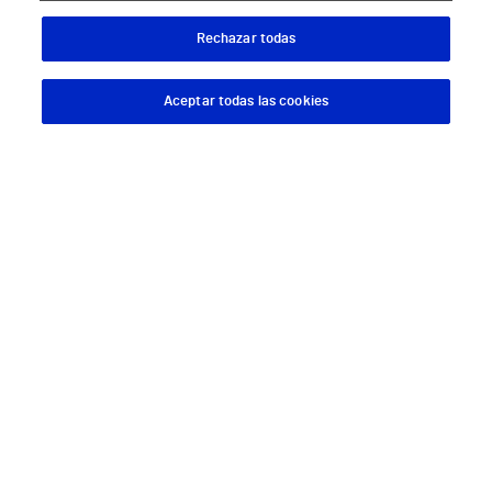
Todos los centros Vithas
Rechazar todas
Aceptar todas las cookies
Descargar App
Pedir cita
Sobre Vithas
Quiénes somos
Trabajar en Vithas
Teléfono Cita Médica
Teléfono Atención al Cliente
Política de seguridad y salud en el trabajo
Conoce a Supervita
Aviso Legal
Política de cookies
Política de privacidad
Mapa web
Protección de datos