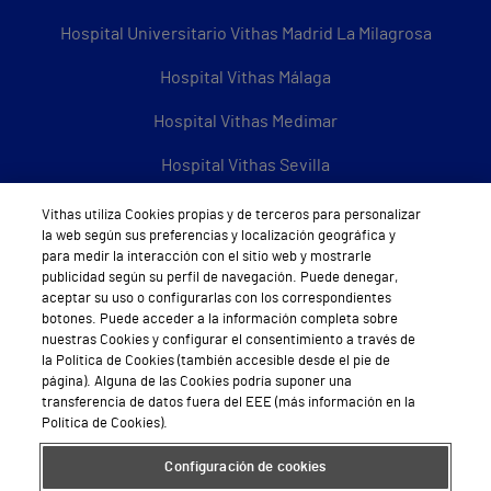
Hospital Universitario Vithas Madrid La Milagrosa
Hospital Vithas Málaga
Hospital Vithas Medimar
Hospital Vithas Sevilla
Hospital Vithas Tenerife
Vithas utiliza Cookies propias y de terceros para personalizar
la web según sus preferencias y localización geográfica y
Hospital Vithas Valencia 9 de Octubre
para medir la interacción con el sitio web y mostrarle
publicidad según su perfil de navegación. Puede denegar,
Hospital Vithas Valencia Consuelo
aceptar su uso o configurarlas con los correspondientes
botones. Puede acceder a la información completa sobre
Hospital Vithas Vigo
nuestras Cookies y configurar el consentimiento a través de
la Política de Cookies (también accesible desde el pie de
página). Alguna de las Cookies podría suponer una
Hospital Vithas Valencia Turia
transferencia de datos fuera del EEE (más información en la
Política de Cookies).
Hospital Vithas Vitoria
Configuración de cookies
Hospital Vithas Xanit Internacional (Benalmádena)