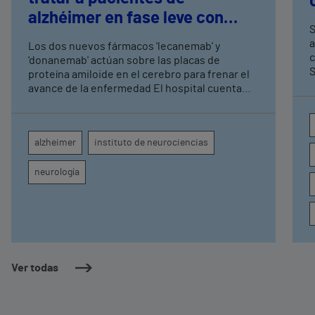
alzhéimer en fase leve con
S
terapias antiamiloide
a
Los dos nuevos fármacos 'lecanemab' y
c
'donanemab' actúan sobre las placas de
S
proteína amiloide en el cerebro para frenar el
avance de la enfermedad El hospital cuenta
con cuatro neurólogos y tecnología de
diagnóstico por imagen para el exhaustivo
seguimiento clínico de cada paciente
alzheimer
instituto de neurociencias
neurología
Ver todas