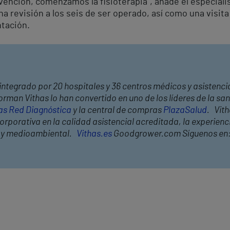
rvención, comenzamos la fisioterapia”, añade el especial
na revisión a los seis de ser operado, así como una visit
ntación.
integrado por 20 hospitales y 36 centros médicos y asistencia
rman Vithas lo han convertido en uno de los líderes de la s
as Red Diagnóstica
y la central de compras
PlazaSalud
. Vit
rporativa en la calidad asistencial acreditada, la experiencia
l y medioambiental.
Vithas.es
Goodgrower.com Síguenos en