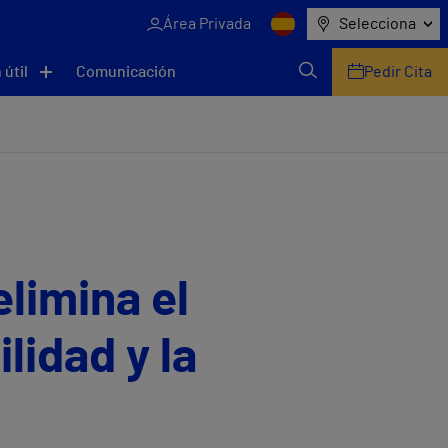
Área Privada
Selecciona
 útil
Comunicación
Pedir Cita
limina el
lidad y la