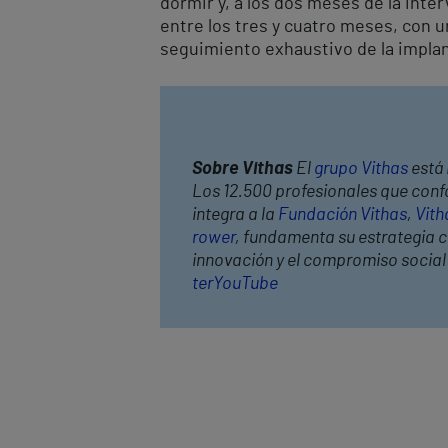
dormir y, a los dos meses de la inte
entre los tres y cuatro meses, con u
seguimiento exhaustivo de la impla
Sobre Vithas
El
grupo Vithas
está 
Los 12.500 profesionales que confo
integra a la
Fundación Vithas
,
Vith
rower
, fundamenta su estrategia co
innovación y el compromiso socia
ter
YouTube