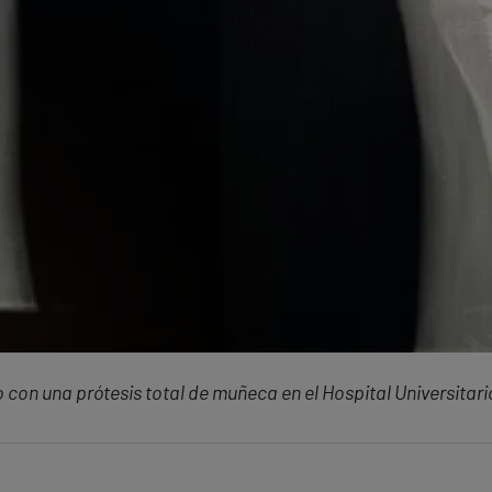
con una prótesis total de muñeca en el Hospital Universitar