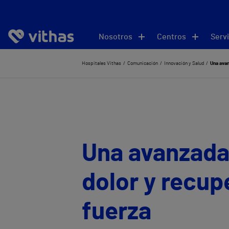
Nosotros
Centros
Servi
Hospitales Vithas
Comunicación
Innovación y Salud
Una avan
Una avanzada 
dolor y recup
fuerza