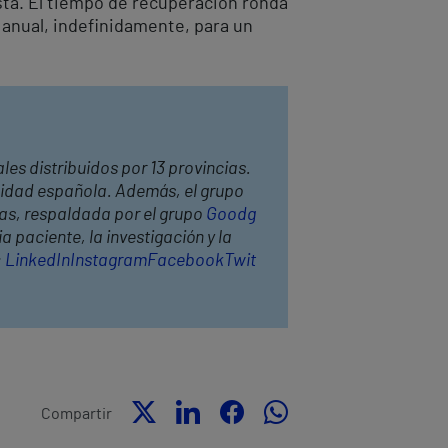
ista. El tiempo de recuperación ronda
a anual, indefinidamente, para un
les distribuidos por 13 provincias.
anidad española. Además, el grupo
has, respaldada por el grupo
Goodg
 paciente, la investigación y la
:
LinkedIn
Instagram
Facebook
Twit
Compartir