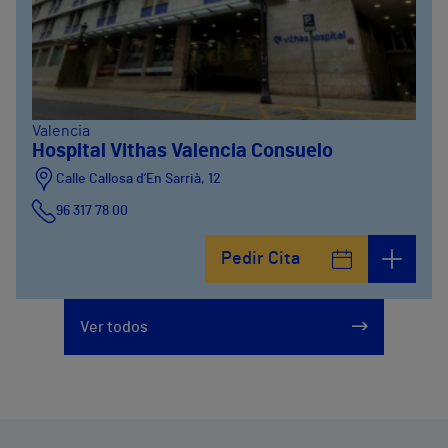
Valencia
Hospital Vithas Valencia Consuelo
Calle Callosa d’En Sarrià, 12
96 317 78 00
Pedir Cita
Ver todos