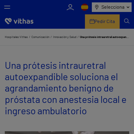
Selecciona
Pedir Cita
Nosotros
Hospitales Vithas
Comunicación
Innovación y Salud
Una prótesis intrauretral autoexpandible soluciona el agrandamiento benigno de próstata con anestesia local e ingreso ambulatorio
Centros
Una prótesis intrauretral
Servicios de salud
autoexpandible soluciona el
Equipo médico y asistencial
agrandamiento benigno de
Información útil
próstata con anestesia local e
Comunicación
ingreso ambulatorio