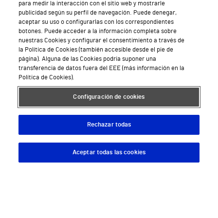
para medir la interacción con el sitio web y mostrarle
Empresas
publicidad según su perfil de navegación. Puede denegar,
aceptar su uso o configurarlas con los correspondientes
botones. Puede acceder a la información completa sobre
nuestras Cookies y configurar el consentimiento a través de
la Política de Cookies (también accesible desde el pie de
Hospitales Privados
página). Alguna de las Cookies podría suponer una
transferencia de datos fuera del EEE (más información en la
Hospital Vithas Aguas Vivas
Política de Cookies).
Hospital Vithas Alicante
Configuración de cookies
Hospital Vithas Almería
Rechazar todas
Hospital Vithas Barcelona
Hospital Vithas Castellón
Aceptar todas las cookies
Descargar App
Pedir cita
Hospital Vithas Granada
Hospital Universitario Vithas Las Palmas
Hospital Vithas Lleida