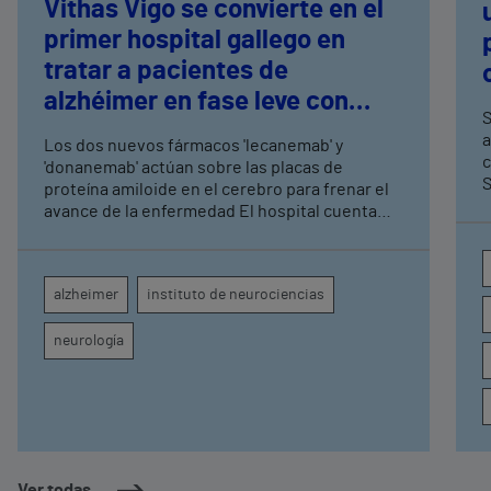
Vithas Vigo se convierte en el
primer hospital gallego en
tratar a pacientes de
alzhéimer en fase leve con
S
terapias antiamiloide
a
Los dos nuevos fármacos 'lecanemab' y
c
'donanemab' actúan sobre las placas de
S
proteína amiloide en el cerebro para frenar el
avance de la enfermedad El hospital cuenta
con cuatro neurólogos y tecnología de
diagnóstico por imagen para el exhaustivo
seguimiento clínico de cada paciente
alzheimer
instituto de neurociencias
neurología
Ver todas