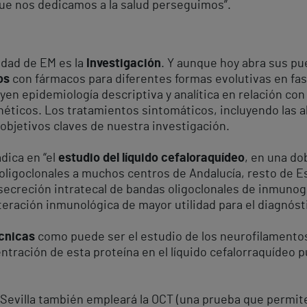
s que nos dedicamos a la salud perseguimos”.
nidad de EM es la
Investigación
. Y aunque hoy abra sus pue
os
con fármacos para diferentes formas evolutivas en fases 
uyen epidemiología descriptiva y analítica en relación c
ticos. Los tratamientos sintomáticos, incluyendo las al
 objetivos claves de nuestra investigación.
adica en “el
estudio del líquido cefaloraquídeo
, en una do
ligoclonales a muchos centros de Andalucía, resto de E
 secreción intratecal de bandas oligoclonales de inmunoglo
teración inmunológica de mayor utilidad para el diagnósti
cnicas
como puede ser el estudio de los neurofilamentos,
ntración de esta proteína en el líquido cefalorraquídeo p
Sevilla también empleará la OCT (una prueba que permite e