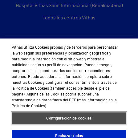
Hospital Vithas Xanit Internacional (Benalmádena)
Todos los centros Vithas
Sobre Vithas
Vithas utiliza Cookies propias y de terceros para personalizar
la web según sus preferencias y localización geográfica y
Quiénes somos
para medir la interacción con el sitio web y mostrarle
publicidad según su perfil de navegación. Puede denegar,
Trabajar en Vithas
aceptar su uso o configurarlas con los correspondientes
botones. Puede acceder a la información completa sobre
Teléfono Cita Médica
nuestras Cookies y configurar el consentimiento a través de
la Política de Cookies (también accesible desde el pie de
Teléfono Atención al Cliente
página). Alguna de las Cookies podría suponer una
transferencia de datos fuera del EEE (más información en la
Política de seguridad y salud en el trabajo
Política de Cookies).
Conoce a Supervita
Configuración de cookies
Rechazar todas