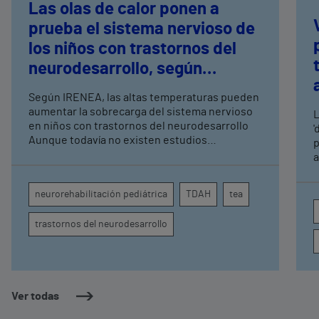
Las olas de calor ponen a
prueba el sistema nervioso de
los niños con trastornos del
neurodesarrollo, según
expertos en
Según IRENEA, las altas temperaturas pueden
neurorrehabilitación
aumentar la sobrecarga del sistema nervioso
L
pediátrica de Vithas
en niños con trastornos del neurodesarrollo
'
Aunque todavía no existen estudios
p
específicos, la evidencia científica permite
a
comprender por qué el calor puede influir en la
c
atención, la regulación emocional y la
d
neurorehabilitación pediátrica
TDAH
tea
conducta
s
trastornos del neurodesarrollo
Ver todas