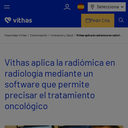
Selecciona
Pedir Cita
Nosotros
Hospitales Vithas
Comunicación
Innovación y Salud
Vithas aplica la radiómica en radiología mediante un software que permite precisar el tratamiento oncológico
Centros
Vithas aplica la radiómica en
Servicios de salud
radiología mediante un
Equipo médico y asistencial
software que permite
Información útil
precisar el tratamiento
Comunicación
oncológico