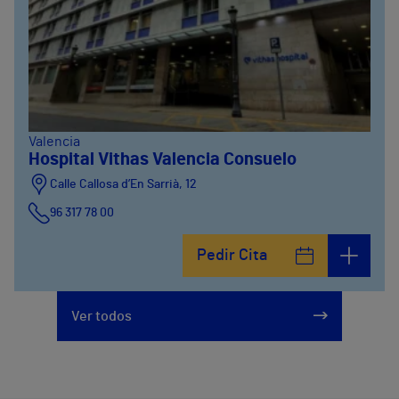
Valencia
Hospital Vithas Valencia Consuelo
Calle Callosa d’En Sarrià, 12
96 317 78 00
Pedir Cita
Ver todos