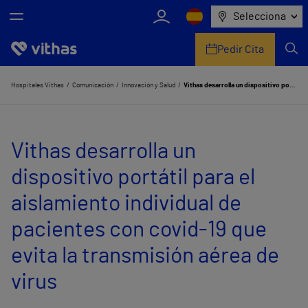
Selecciona
Pedir Cita
Nosotros
Hospitales Vithas
Comunicación
Innovación y Salud
Vithas desarrolla un dispositivo portátil para el aislamiento individual de pacientes con covid-19 que evita la transmisión aérea de virus
Centros
Vithas desarrolla un
Servicios de salud
dispositivo portátil para el
Equipo médico y asistencial
aislamiento individual de
Información útil
pacientes con covid-19 que
Comunicación
evita la transmisión aérea de
virus