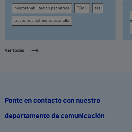
atención, la regulación emocional y la
d
neurorehabilitación pediátrica
TDAH
tea
conducta
s
trastornos del neurodesarrollo
Ver todas
Ponte en contacto con nuestro
departamento de comunicación