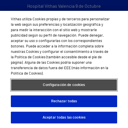
Hospital Vithas Valencia 9 de Octubre
Hospital Vithas Valencia Consuelo
Vithas utiliza Cookies propias y de terceros para personalizar
la web según sus preferencias y localización geográfica y
Hospital Vithas Vigo
para medir la interacción con el sitio web y mostrarle
publicidad según su perfil de navegación. Puede denegar,
Hospital Vithas Valencia Turia
aceptar su uso o configurarlas con los correspondientes
botones. Puede acceder a la información completa sobre
Hospital Vithas Vitoria
nuestras Cookies y configurar el consentimiento a través de
la Política de Cookies (también accesible desde el pie de
página). Alguna de las Cookies podría suponer una
Hospital Vithas Xanit Internacional (Benalmádena)
transferencia de datos fuera del EEE (más información en la
Política de Cookies).
Todos los centros Vithas
Configuración de cookies
Sobre Vithas
Rechazar todas
Quiénes somos
Aceptar todas las cookies
Descargar App
Pedir cita
Trabajar en Vithas