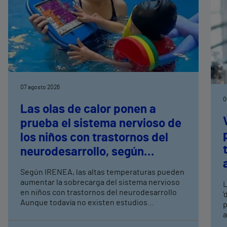
07 agosto 2026
0
Las olas de calor ponen a
prueba el sistema nervioso de
los niños con trastornos del
neurodesarrollo, según
expertos en
Según IRENEA, las altas temperaturas pueden
neurorrehabilitación
aumentar la sobrecarga del sistema nervioso
L
pediátrica de Vithas
en niños con trastornos del neurodesarrollo
'
Aunque todavía no existen estudios
p
específicos, la evidencia científica permite
a
comprender por qué el calor puede influir en la
c