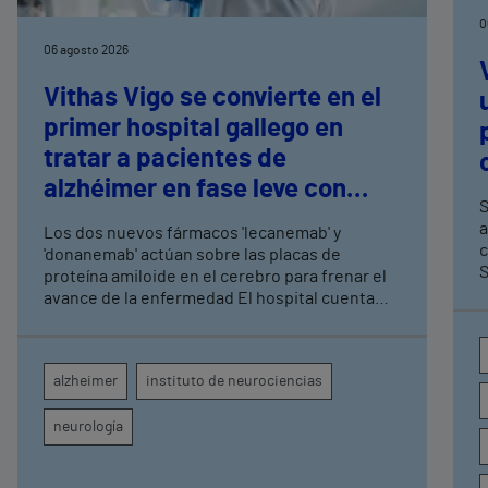
0
06 agosto 2026
Vithas Vigo se convierte en el
primer hospital gallego en
tratar a pacientes de
alzhéimer en fase leve con
S
terapias antiamiloide
a
Los dos nuevos fármacos 'lecanemab' y
c
'donanemab' actúan sobre las placas de
S
proteína amiloide en el cerebro para frenar el
avance de la enfermedad El hospital cuenta
con cuatro neurólogos y tecnología de
diagnóstico por imagen para el exhaustivo
seguimiento clínico de cada paciente
alzheimer
instituto de neurociencias
neurología