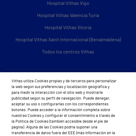
Hospital Vithas Vigo
Hospital Vithas Valencia Turia
Hospital Vithas Vitoria
Hospital Vithas Xanit Internacional (Benalmádena)
Todos los centros Vithas
Sobre Vithas
Vithas utiliza Cookies propias y de terceros para personalizar
la web según sus preferencias y localización geográfica y
Quiénes somos
para medir la interacción con el sitio web y mostrarle
publicidad según su perfil de navegación. Puede denegar,
Trabajar en Vithas
aceptar su uso o configurarlas con los correspondientes
botones. Puede acceder a la información completa sobre
Teléfono Cita Médica
nuestras Cookies y configurar el consentimiento a través de
la Política de Cookies (también accesible desde el pie de
Teléfono Atención al Cliente
página). Alguna de las Cookies podría suponer una
transferencia de datos fuera del EEE (más información en la