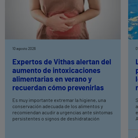
10 agosto 2026
0
Expertos de Vithas alertan del
aumento de intoxicaciones
alimentarias en verano y
recuerdan cómo prevenirlas
Es muy importante extremar la higiene, una
S
conservación adecuada de los alimentos y
a
recomiendan acudir a urgencias ante síntomas
e
persistentes o signos de deshidratación
A
e
c
a