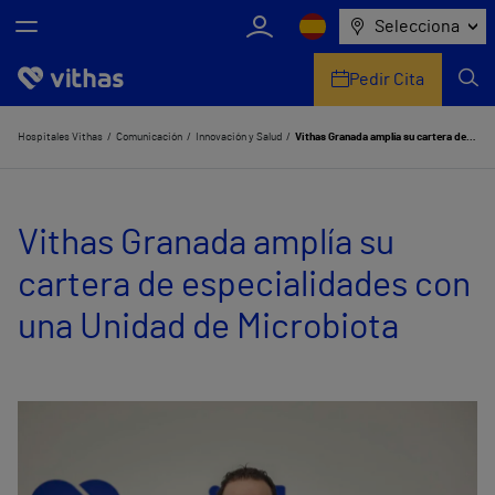
Selecciona
Pedir Cita
Nosotros
Hospitales Vithas
Comunicación
Innovación y Salud
Vithas Granada amplía su cartera de especialidades con una Unidad de Microbiota
Centros
Vithas Granada amplía su
Servicios de salud
cartera de especialidades con
Equipo médico y asistencial
una Unidad de Microbiota
Información útil
Comunicación