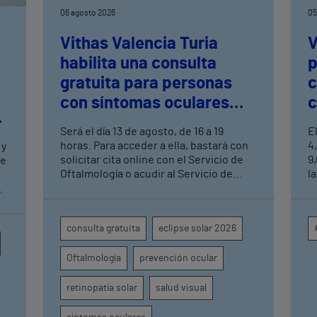
06 agosto 2026
05
Vithas Valencia Turia
V
habilita una consulta
p
gratuita para personas
c
con síntomas oculares
c
tras el eclipse solar
c
Será el día 13 de agosto, de 16 a 19
E
a
horas. Para acceder a ella, bastará con
4
 y
solicitar cita online con el Servicio de
9
de
Oftalmología o acudir al Servicio de
la
Urgencias del centro hospitalario
m
s
s
c
en
consulta gratuita
eclipse solar 2026
p
o
i
Oftalmología
prevención ocular
a
e
u
retinopatía solar
salud visual
d
g