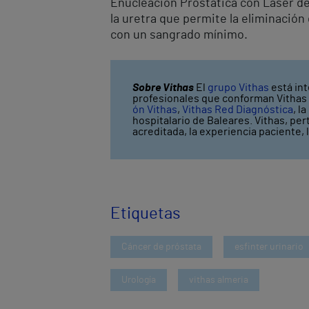
Enucleación Prostática con Láser d
la uretra que permite la eliminación
con un sangrado mínimo.
Sobre Vithas
El
grupo Vithas
está int
profesionales que conforman Vithas l
ón Vithas
,
Vithas Red Diagnóstica
, l
hospitalario de Baleares. Vithas, pe
acreditada, la experiencia paciente, 
Etiquetas
Cáncer de próstata
esfinter urinario
Urología
vithas almeria