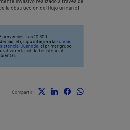
ente invasivo realizado a través de
 la obstrucción del flujo urinario)
3 provincias. Los 10.600
demás, el grupo integra a la
Fundaci
sistencial Juaneda
, el primer grupo
rativa en la calidad asistencial
biental.
Compartir