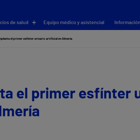
cios de salud
Equipo médico y asistencial
Información
mplanta el primer esfínter urinario artificial en Almería
a el primer esfínter 
Almería