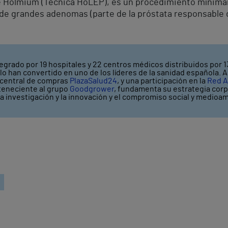
e Holmium (Técnica HoLEP), es un procedimiento mínimam
 de grandes adenomas (parte de la próstata responsable de
egrado por 19 hospitales y 22 centros médicos distribuidos por 1
o han convertido en uno de los líderes de la sanidad española. A
a central de compras
PlazaSalud24
, y una participación en la
Red A
rteneciente al grupo
Goodgrower
, fundamenta su estrategia corpo
la investigación y la innovación y el compromiso social y medioam