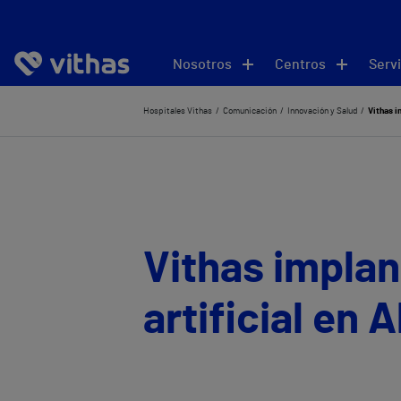
Nosotros
Centros
Servi
Hospitales Vithas
Comunicación
Innovación y Salud
Vithas i
Vithas implant
artificial en 