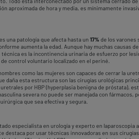
guito. Todo está interconectado por un sistema cerrado d
ión aproximada de hora y media, es mínimamente invasiva 
 es una patología que afecta hasta un
17%
de los varones 
conforme aumenta la edad. Aunque hay muchas causas de i
técnica es la incontinencia urinaria de esfuerzo por les
de control voluntario localizado en el periné.
hombres como las mujeres son capaces de cerrar la uretr
que daña esta estructura son las cirugías urológicas prin
s uretrales por HBP (hyperplasia benigna de próstata), est
masculina severa no puede ser manejada con fármacos, po
quirúrgica que sea efectiva y segura.
tado especialista en urología y experto en laparoscopia 
te destaca por usar técnicas innovadoras en sus cirugías