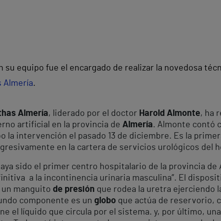
n su equipo fue el encargado de realizar la novedosa téc
s Almería
.
thas Almería
, liderado por el doctor
Harold Almonte
, ha 
rno artificial en la provincia de
Almería
. Almonte contó c
bo la intervención el pasado 13 de diciembre. Es la prime
gresivamente en la cartera de servicios urológicos del h
aya sido el primer centro hospitalario de la provincia d
initiva a la incontinencia urinaria masculina”. El dispo
s un manguito
de presión
que rodea la uretra ejerciendo l
egundo componente es un
globo
que actúa de reservorio, c
e el líquido que circula por el sistema. y, por último, un