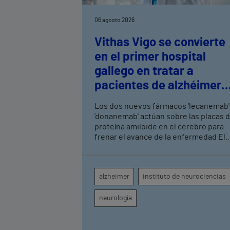
06 agosto 2026
Vithas Vigo se convierte
en el primer hospital
gallego en tratar a
pacientes de alzhéimer
en fase leve con terapias
Los dos nuevos fármacos 'lecanemab'
antiamiloide
'donanemab' actúan sobre las placas 
proteína amiloide en el cerebro para
frenar el avance de la enfermedad El
hospital cuenta con cuatro neurólogo
y tecnología de diagnóstico por imag
para el exhaustivo seguimiento clínic
alzheimer
instituto de neurociencias
de cada paciente
neurología