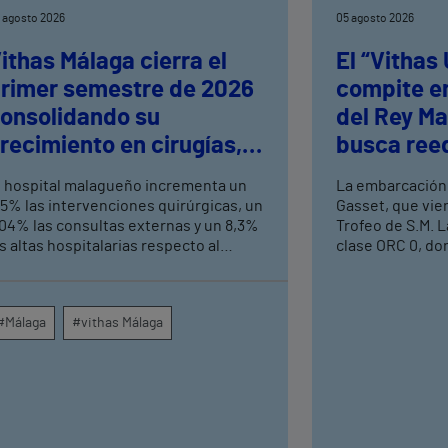
 agosto 2026
05 agosto 2026
ithas Málaga cierra el
El “Vithas
rimer semestre de 2026
compite en
onsolidando su
del Rey Ma
recimiento en cirugías,
busca reed
onsultas externas y
logrados e
l hospital malagueño incrementa un
La embarcación
ltas hospitalarias
Mediterrá
,5% las intervenciones quirúrgicas, un
Gasset, que vie
,04% las consultas externas y un 8,3%
Trofeo de S.M. L
s altas hospitalarias respecto al
clase ORC 0, do
ismo periodo de 2025, consolidando
aspirantes a alz
u crecimiento asistencial. La red de
prueba que se c
entros médicos de Vithas en la
Náutico de Palma
#Málaga
#vithas Málaga
rovincia dispara un 140% las
Esta colaboraci
ntervenciones quirúrgicas
en la estrategia
mbulatorias y un 7% las consultas
deportivos del 
xternas, con un papel destacado de
alianzas con gr
nidades como oftalmología, aparato
entidades de re
igestivo, dermatología y cirugía
principales mar
eneral.
maratones de Es