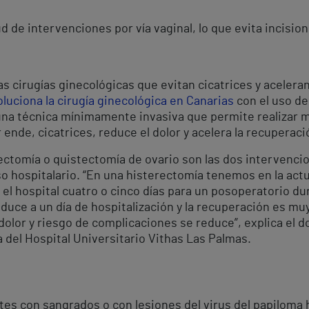
 de intervenciones por vía vaginal, lo que evita incision
s cirugías ginecológicas que evitan cicatrices y aceleran
oluciona la cirugía ginecológica en Canarias
con el uso de
na técnica mínimamente invasiva que permite realizar m
r ende, cicatrices, reduce el dolor y acelera la recuperaci
ectomía o quistectomía de ovario son las dos intervenci
 hospitalario. “En una histerectomía tenemos en la actua
l hospital cuatro o cinco días para un posoperatorio d
educe a un día de hospitalización y la recuperación es mu
 dolor y riesgo de complicaciones se reduce”, explica el d
a del Hospital Universitario Vithas Las Palmas.
tes con sangrados o con lesiones del virus del papiloma