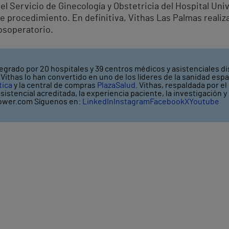
 del Servicio de Ginecología y Obstetricia del Hospital Uni
e procedimiento. En definitiva, Vithas Las Palmas realiz
posoperatorio.
egrado por 20 hospitales y 39 centros médicos y asistenciales di
ithas lo han convertido en uno de los líderes de la sanidad espa
tica
y la central de compras
PlazaSalud
. Vithas, respaldada por e
asistencial acreditada, la experiencia paciente, la investigación 
wer.com Síguenos en:
LinkedIn
Instagram
Facebook
X
Youtube