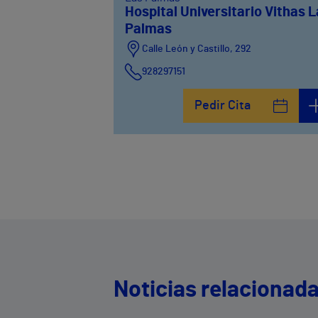
Hospital Universitario Vithas 
Palmas
Calle León y Castillo, 292
928297151
Calle León y Castillo, 294
Pedir Cita
928297151
Noticias relacionad