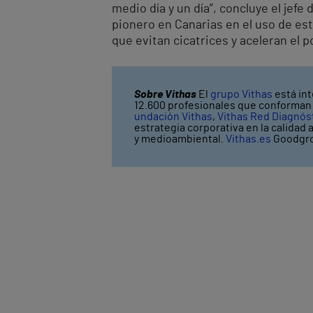
medio día y un día”, concluye el jefe
pionero en Canarias en el uso de est
que evitan cicatrices y aceleran el 
Sobre Vithas
El
grupo Vithas
está int
12.600 profesionales que conforman V
undación Vithas
,
Vithas Red Diagnós
estrategia corporativa en la calidad 
y medioambiental.
Vithas.es
Goodgro