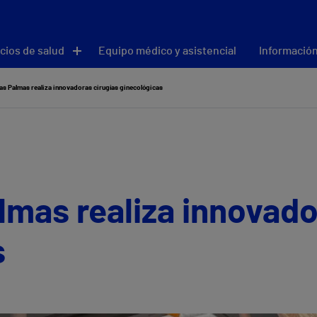
cios de salud
Equipo médico y asistencial
Información
as Palmas realiza innovadoras cirugías ginecológicas
lmas realiza innovado
s