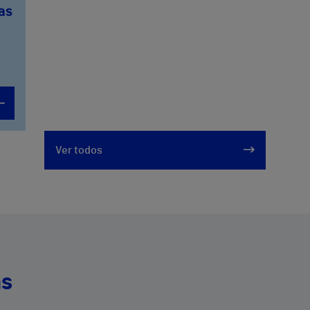
Las
Ver todos
as