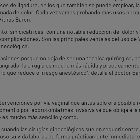
casos de ligadura, en los que también se puede emplear, la
 nada de dolor. Cada vez vamos probando más usos porqu
Vithas Baren.
nto, sin cicatrices, con una notable reducción del dolor y
 complicaciones. Son las principales ventajas del uso d
inecológica.
caciones porque no deja de ser una técnica quirúrgica, 
sangrado, la cirugía es mucho más rápida y prácticament
 lo que reduce el riesgo anestésico”, detalla el doctor Ba
tervenciones por vía vaginal que antes sólo era posible re
domen) o por laporotomía (más invasiva ya que obliga a la
 es mucho más sencillo y corto.
uando las cirugías ginecológicas suelen requerir entre 3
cluso su vida laboral, de forma prácticamente inmediata,