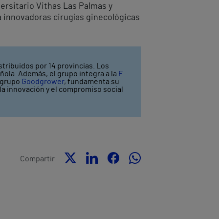
versitario Vithas Las Palmas y
a innovadoras cirugías ginecológicas
stribuidos por 14 provincias. Los
ñola. Además, el grupo integra a la
F
l grupo
Goodgrower
, fundamenta su
y la innovación y el compromiso social
Compartir