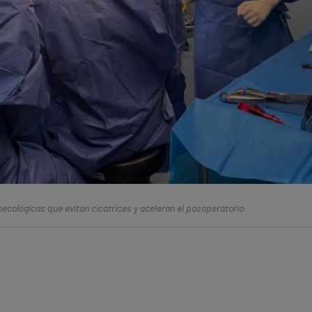
necológicas que evitan cicatrices y aceleran el posoperatorio.