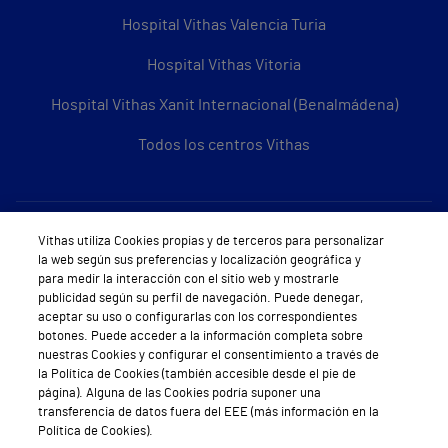
Hospital Vithas Valencia Turia
Hospital Vithas Vitoria
Hospital Vithas Xanit Internacional (Benalmádena)
Todos los centros Vithas
Sobre Vithas
Vithas utiliza Cookies propias y de terceros para personalizar
la web según sus preferencias y localización geográfica y
Quiénes somos
para medir la interacción con el sitio web y mostrarle
publicidad según su perfil de navegación. Puede denegar,
Trabajar en Vithas
aceptar su uso o configurarlas con los correspondientes
botones. Puede acceder a la información completa sobre
Teléfono Cita Médica
nuestras Cookies y configurar el consentimiento a través de
la Política de Cookies (también accesible desde el pie de
Teléfono Atención al Cliente
página). Alguna de las Cookies podría suponer una
transferencia de datos fuera del EEE (más información en la
Política de seguridad y salud en el trabajo
Política de Cookies).