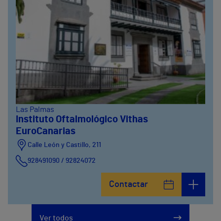
Las Palmas
Instituto Oftalmológico Vithas
EuroCanarias
Calle León y Castillo, 211
928491090 / 92824072
Calle León y Castillo, 269
Contactar
928240725
Ver todos