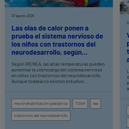
07 agosto 2026
0
Las olas de calor ponen a
prueba el sistema nervioso de
los niños con trastornos del
neurodesarrollo, según
expertos en
Según IRENEA, las altas temperaturas pueden
neurorrehabilitación
aumentar la sobrecarga del sistema nervioso
L
pediátrica de Vithas
en niños con trastornos del neurodesarrollo
'
Aunque todavía no existen estudios
p
específicos, la evidencia científica permite
a
comprender por qué el calor puede influir en la
c
atención, la regulación emocional y la
d
neurorehabilitación pediátrica
TDAH
tea
conducta
s
trastornos del neurodesarrollo