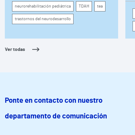
atención, la regulación emocional y la
d
neurorehabilitación pediátrica
TDAH
tea
conducta
s
trastornos del neurodesarrollo
Ver todas
Ponte en contacto con nuestro
departamento de comunicación