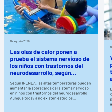
07 agosto 2026
0
Las olas de calor ponen a
prueba el sistema nervioso de
los niños con trastornos del
neurodesarrollo, según
expertos en
Según IRENEA, las altas temperaturas pueden
neurorrehabilitación
aumentar la sobrecarga del sistema nervioso
L
pediátrica de Vithas
en niños con trastornos del neurodesarrollo
'
Aunque todavía no existen estudios
p
específicos, la evidencia científica permite
a
comprender por qué el calor puede influir en la
c