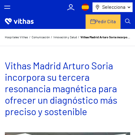
Selecciona
Pedir Cita
Nosotros
Hospitales Vithas
Comunicación
Innovación y Salud
Vithas Madrid Arturo Soria incorpora su tercera resonancia magnética para ofrecer un diagnóstico más preciso y sostenible
Centros
Vithas Madrid Arturo Soria
Servicios de salud
incorpora su tercera
Equipo médico y asistencial
resonancia magnética para
Información útil
ofrecer un diagnóstico más
Comunicación
preciso y sostenible