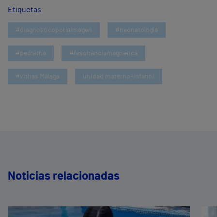
Etiquetas
#diagnosticoporlaimagen
#neonatología
#pediatría
#resonanciamagnetica
#vithas Málaga
unidad materno-infantil
Noticias relacionadas