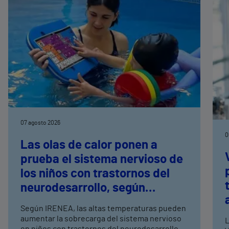
07 agosto 2026
0
Las olas de calor ponen a
prueba el sistema nervioso de
los niños con trastornos del
neurodesarrollo, según
expertos en
Según IRENEA, las altas temperaturas pueden
neurorrehabilitación
aumentar la sobrecarga del sistema nervioso
L
en niños con trastornos del neurodesarrollo