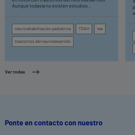
pediátrica de Vithas
'
Aunque todavía no existen estudios
p
específicos, la evidencia científica permite
a
comprender por qué el calor puede influir en la
c
atención, la regulación emocional y la
d
neurorehabilitación pediátrica
TDAH
tea
conducta
s
trastornos del neurodesarrollo
Ver todas
Ponte en contacto con nuestro