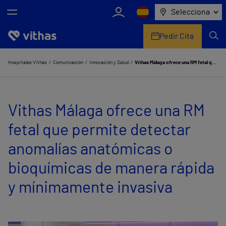
Selecciona
Pedir Cita
Nosotros
Hospitales Vithas
Comunicación
Innovación y Salud
Vithas Málaga ofrece una RM fetal que permite detectar anomalías anatómicas o bioquímicas de manera rápida y mínimamente invasiva
Centros
Vithas Málaga ofrece una RM
Servicios de salud
fetal que permite detectar
Equipo médico y asistencial
anomalías anatómicas o
Información útil
bioquímicas de manera rápida
Comunicación
y mínimamente invasiva