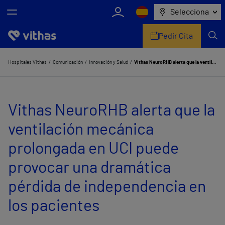
Selecciona
Pedir Cita
Nosotros
Hospitales Vithas
Comunicación
Innovación y Salud
Vithas NeuroRHB alerta que la ventilación mecánica prolongada en UCI puede provocar una dramática pérdida de independencia en los pacientes
Centros
Vithas NeuroRHB alerta que la
Servicios de salud
ventilación mecánica
Equipo médico y asistencial
prolongada en UCI puede
Información útil
provocar una dramática
Comunicación
pérdida de independencia en
los pacientes