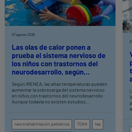
07 agosto 2026
0
Las olas de calor ponen a
prueba el sistema nervioso de
los niños con trastornos del
neurodesarrollo, según
expertos en
Según IRENEA, las altas temperaturas pueden
neurorrehabilitación
aumentar la sobrecarga del sistema nervioso
L
pediátrica de Vithas
en niños con trastornos del neurodesarrollo
'
Aunque todavía no existen estudios
p
específicos, la evidencia científica permite
a
comprender por qué el calor puede influir en la
c
atención, la regulación emocional y la
d
neurorehabilitación pediátrica
TDAH
tea
conducta
s