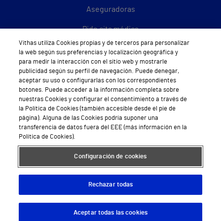
Aseguradoras
Pide cita médica
Vithas utiliza Cookies propias y de terceros para personalizar
Área privada
la web según sus preferencias y localización geográfica y
para medir la interacción con el sitio web y mostrarle
Empresas
publicidad según su perfil de navegación. Puede denegar,
aceptar su uso o configurarlas con los correspondientes
botones. Puede acceder a la información completa sobre
nuestras Cookies y configurar el consentimiento a través de
la Política de Cookies (también accesible desde el pie de
Hospitales Privados
página). Alguna de las Cookies podría suponer una
transferencia de datos fuera del EEE (más información en la
Hospital Vithas Aguas Vivas
Política de Cookies).
Hospital Vithas Alicante
Configuración de cookies
Hospital Vithas Almería
Rechazar todas
Hospital Vithas Barcelona
Hospital Vithas Castellón
Aceptar todas las cookies
Descargar App
Pedir cita