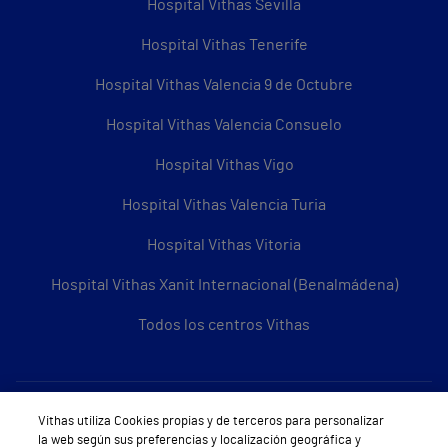
Hospital Vithas Sevilla
Hospital Vithas Tenerife
Hospital Vithas Valencia 9 de Octubre
Hospital Vithas Valencia Consuelo
Hospital Vithas Vigo
Hospital Vithas Valencia Turia
Hospital Vithas Vitoria
Hospital Vithas Xanit Internacional (Benalmádena)
Todos los centros Vithas
Sobre Vithas
Vithas utiliza Cookies propias y de terceros para personalizar
la web según sus preferencias y localización geográfica y