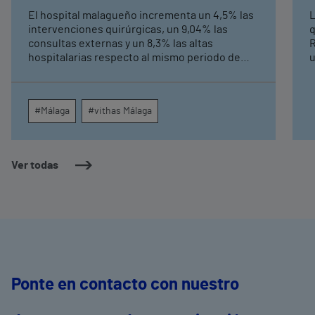
externas y altas hospitalarias
El hospital malagueño incrementa un 4,5% las
L
intervenciones quirúrgicas, un 9,04% las
q
consultas externas y un 8,3% las altas
R
hospitalarias respecto al mismo periodo de
u
2025, consolidando su crecimiento asistencial.
e
La red de centros médicos de Vithas en la
N
provincia dispara un 140% las intervenciones
c
#Málaga
#vithas Málaga
quirúrgicas ambulatorias y un 7% las consultas
e
externas, con un papel destacado de unidades
g
como oftalmología, aparato digestivo,
c
dermatología y cirugía general.
c
Ver todas
m
e
Ponte en contacto con nuestro