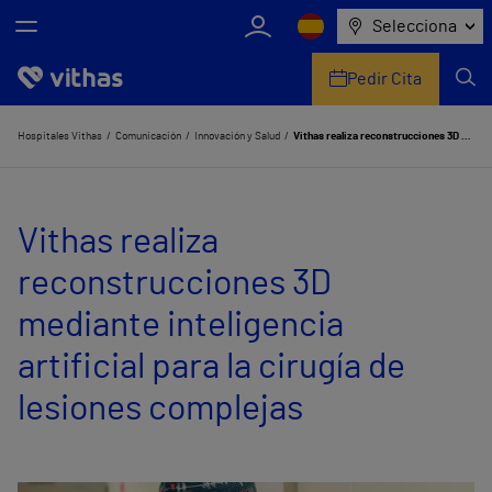
Selecciona
Pedir Cita
Nosotros
Hospitales Vithas
Comunicación
Innovación y Salud
Vithas realiza reconstrucciones 3D mediante inteligencia artificial para la cirugía de lesiones complejas
Centros
Vithas realiza
Servicios de salud
reconstrucciones 3D
Equipo médico y asistencial
mediante inteligencia
Información útil
artificial para la cirugía de
Comunicación
lesiones complejas