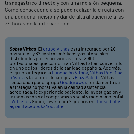
transgástrico directo y con una incisión pequeña.
Como consecuencia se pudo realizar la cirugía con
una pequeña incisión y dar de alta al paciente a las
24 horas de la intervención.
Sobre Vithas
El
grupo Vithas
está integrado por 20
hospitales y 37 centros médicos y asistenciales
distribuidos por 14 provincias. Los 12.600
profesionales que conforman Vithas lo han convertido
en uno de los líderes de la sanidad española. Además,
el grupo integra a la
Fundación Vithas
,
Vithas Red Diag
nóstica
y la central de compras
PlazaSalud
. Vithas,
respaldada por el grupo
Goodgrower
, fundamenta su
estrategia corporativa en la calidad asistencial
acreditada, la experiencia paciente, la investigación y
la innovación y el compromiso social y medioambiental.
Vithas.es
Goodgrower.com Síguenos en:
LinkedIn
Inst
agram
Facebook
X
Youtube