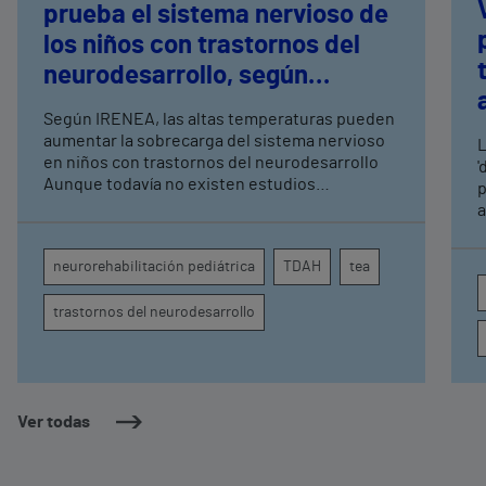
prueba el sistema nervioso de
los niños con trastornos del
neurodesarrollo, según
expertos en
Según IRENEA, las altas temperaturas pueden
neurorrehabilitación
aumentar la sobrecarga del sistema nervioso
L
pediátrica de Vithas
en niños con trastornos del neurodesarrollo
'
Aunque todavía no existen estudios
p
específicos, la evidencia científica permite
a
comprender por qué el calor puede influir en la
c
atención, la regulación emocional y la
d
neurorehabilitación pediátrica
TDAH
tea
conducta
s
trastornos del neurodesarrollo
Ver todas