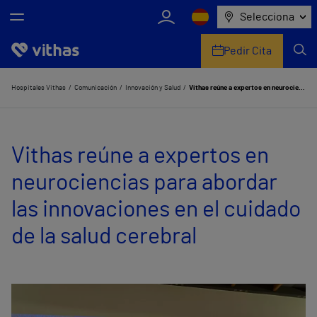
Selecciona
Pedir Cita
Nosotros
Hospitales Vithas
Comunicación
Innovación y Salud
Vithas reúne a expertos en neurociencias para abordar las innovaciones en el cuidado de la salud cerebral
Centros
Vithas reúne a expertos en
Servicios de salud
neurociencias para abordar
Equipo médico y asistencial
las innovaciones en el cuidado
Información útil
de la salud cerebral
Comunicación