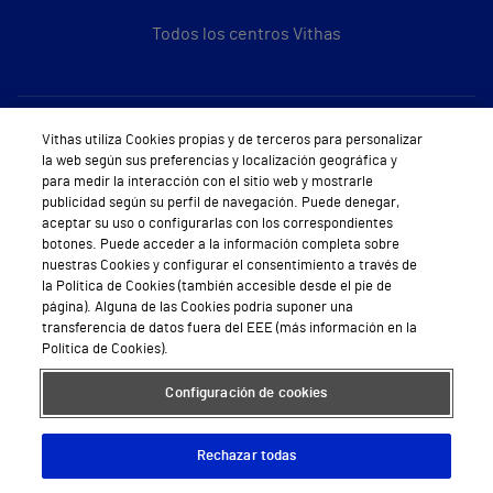
Todos los centros Vithas
Sobre Vithas
Vithas utiliza Cookies propias y de terceros para personalizar
la web según sus preferencias y localización geográfica y
Quiénes somos
para medir la interacción con el sitio web y mostrarle
publicidad según su perfil de navegación. Puede denegar,
Trabajar en Vithas
aceptar su uso o configurarlas con los correspondientes
botones. Puede acceder a la información completa sobre
Teléfono Cita Médica
nuestras Cookies y configurar el consentimiento a través de
la Política de Cookies (también accesible desde el pie de
Teléfono Atención al Cliente
página). Alguna de las Cookies podría suponer una
transferencia de datos fuera del EEE (más información en la
Política de seguridad y salud en el trabajo
Política de Cookies).
Conoce a Supervita
Configuración de cookies
Rechazar todas
Aviso Legal
Política de cookies
Política de privacidad
Mapa web
Protección de datos